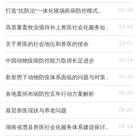
01-18
打造“抗防治”一体化猪场疾病防控模式..
12-14
高质量畜牧业亟待补上兽医社会化服务短..
12-01
关于兽医的社会地位和兽医的使命
10-14
中国动物疫病防控能力取得长足进步
10-10
新形势下动物防疫体系面临的问题与对策..
09-29
各地畜间布病防控五年行动方案解析
09-26
基层兽医现状与养老问题
09-13
湖南省澧县兽医社会化服务体系建设探讨..