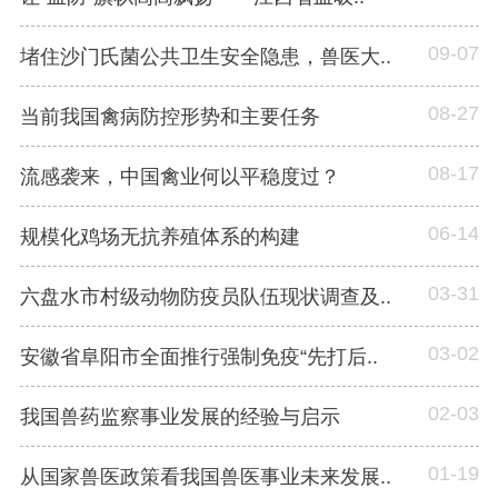
09-07
堵住沙门氏菌公共卫生安全隐患，兽医大..
08-27
当前我国禽病防控形势和主要任务
08-17
流感袭来，中国禽业何以平稳度过？
06-14
规模化鸡场无抗养殖体系的构建
03-31
六盘水市村级动物防疫员队伍现状调查及..
03-02
安徽省阜阳市全面推行强制免疫“先打后..
02-03
我国兽药监察事业发展的经验与启示
01-19
从国家兽医政策看我国兽医事业未来发展..