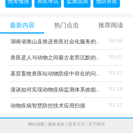
预警预报
兽医考试
监测流调
预防兽医
最新内容
热门点击
推荐阅读
06-04
湖南省衡山县推进兽医社会化服务的..
05-07
兽医是人与动物之间最古老而沉默的..
03-27
基层畜牧兽医站动物防疫中存在的问..
01-19
漫谈如何实现动物疫病监测体系效能..
01-12
动物疾病智慧防控技术应用扫描
网站地图
|
服务条款
|
联系方式
|
关于阳光