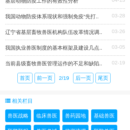
基层动物防疫工作的有效性分析
03-28
我国动物防疫体系现状和强制免疫“先打..
03-26
辽宁省基层畜牧兽医机构队伍改革情况调..
03-05
我国执业兽医制度的基本框架及建设几点..
02-19
当前县级畜牧兽医管理运作的不足和缺陷..
首页
前一页
2/19
后一页
尾页
相关栏目
兽医战略
临床兽医
兽药园地
基础兽医