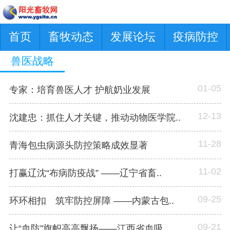
首页
畜牧动态
发展论坛
疫病防控
兽医战略
01-05
专家：培育兽医人才 护航奶业发展
12-13
沈建忠：抓住人才关键，推动动物医学院..
11-28
青海包虫病源头防控策略成效显著
11-02
打赢辽沈“布病防疫战” ——辽宁省畜..
09-25
环环相扣 筑牢防控屏障 ——内蒙古包..
09-21
让“血防”旗帜高高飘扬——江西省血吸..