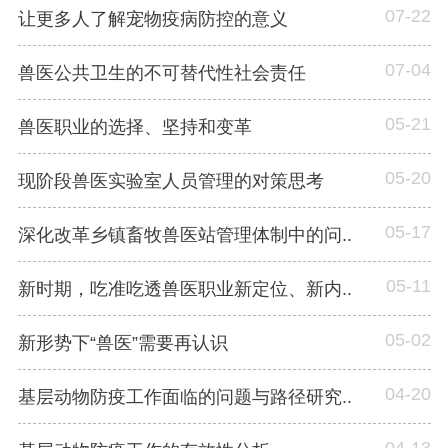
07-22
让更多人了解宠物疫病防控的意义
07-04
兽医公共卫生的不可替代性社会责任
05-21
兽医职业的选择、坚持和变革
05-20
现阶段兽医实验室人员管理的对策思考
05-17
深化改革乡镇畜牧兽医站管理体制中的问..
05-11
新时期，吃准吃透兽医职业新定位、新内..
05-02
新形势下“兽医”需要再认识
04-20
基层动物防疫工作面临的问题与路径研究..
04-13