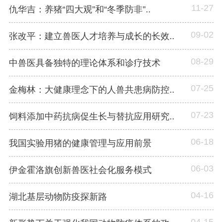
11-27
仇华吉：养猪“四大观”和“冬季防非”..
09-02
张改平：建立兽医人才培养与成长的长效..
08-29
中兽医具备独特的理论体系和诊疗技术
07-25
金梅林：大健康理念下的人兽共患病防控..
07-23
饲料添加中药抗病促生长与替抗应用研究..
06-18
我国实验用猪的健康管理与应用前景
06-03
伊金霍洛旗创新兽医社会化服务模式
04-16
湖北基层动物防疫探新路
04-15