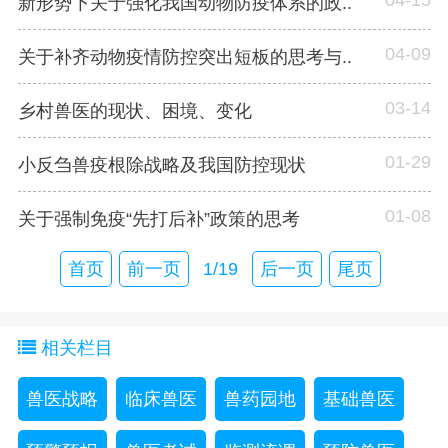
新形势下关于强化我国动物防疫体系的政..
04-09
关于补齐动物疫情防控突出短板的思考与..
03-14
乡村兽医的现状、困境、变化
01-29
小反刍兽疫根除战略及我国防控现状
01-08
关于强制免疫“先打后补”政策的思考
首页
前一页
1/19
后一页
尾页
相关栏目
兽医战略
临床兽医
兽药园地
基础兽医