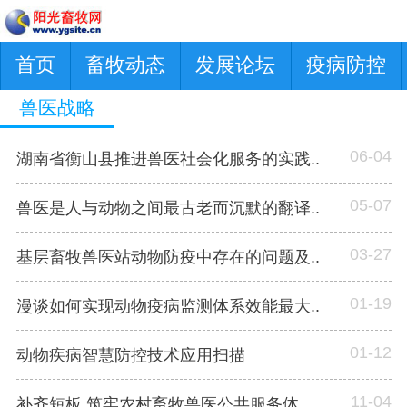
首页
畜牧动态
发展论坛
疫病防控
兽医战略
06-04
湖南省衡山县推进兽医社会化服务的实践..
05-07
兽医是人与动物之间最古老而沉默的翻译..
03-27
基层畜牧兽医站动物防疫中存在的问题及..
01-19
漫谈如何实现动物疫病监测体系效能最大..
01-12
动物疾病智慧防控技术应用扫描
11-04
补齐短板 筑牢农村畜牧兽医公共服务体..