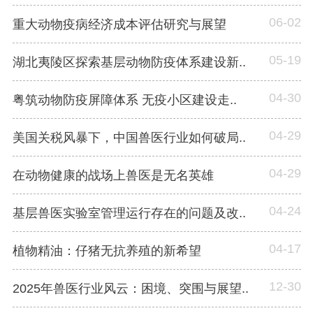
06-02
重大动物疫病经济成本评估研究与展望
05-19
湖北夷陵区探索基层动物防疫体系建设新..
04-30
粤筑动物防疫屏障体系 无疫小区建设走..
04-29
美国关税风暴下，中国兽医行业如何破局..
04-29
在动物健康的战场上兽医是无名英雄
04-24
基层兽医实验室管理运行存在的问题及改..
04-17
植物精油：仔猪无抗养殖的新希望
12-30
2025年兽医行业风云：困境、突围与展望..