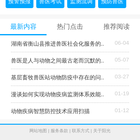
预警预报
兽医考试
监测流调
预防兽医
最新内容
热门点击
推荐阅读
06-04
湖南省衡山县推进兽医社会化服务的..
05-07
兽医是人与动物之间最古老而沉默的..
03-27
基层畜牧兽医站动物防疫中存在的问..
01-19
漫谈如何实现动物疫病监测体系效能..
01-12
动物疾病智慧防控技术应用扫描
网站地图
|
服务条款
|
联系方式
|
关于阳光