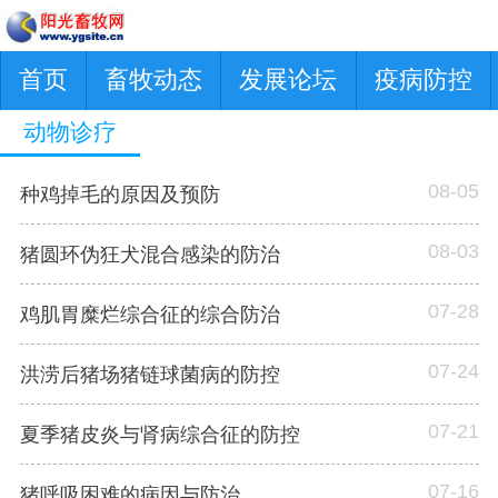
首页
畜牧动态
发展论坛
疫病防控
动物诊疗
08-05
种鸡掉毛的原因及预防
08-03
猪圆环伪狂犬混合感染的防治
07-28
鸡肌胃糜烂综合征的综合防治
07-24
洪涝后猪场猪链球菌病的防控
07-21
夏季猪皮炎与肾病综合征的防控
07-16
猪呼吸困难的病因与防治