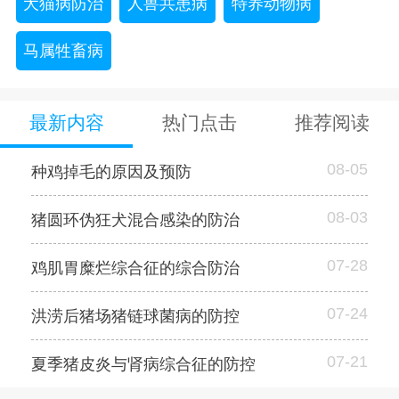
犬猫病防治
人兽共患病
特养动物病
马属牲畜病
最新内容
热门点击
推荐阅读
08-05
种鸡掉毛的原因及预防
08-03
猪圆环伪狂犬混合感染的防治
07-28
鸡肌胃糜烂综合征的综合防治
07-24
洪涝后猪场猪链球菌病的防控
07-21
夏季猪皮炎与肾病综合征的防控