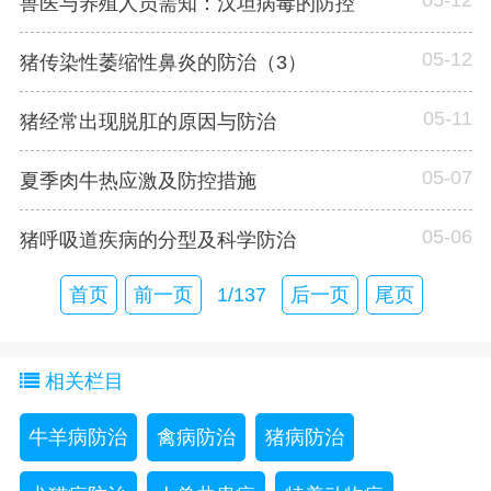
兽医与养殖人员需知：汉坦病毒的防控
05-12
猪传染性萎缩性鼻炎的防治（3）
05-11
猪经常出现脱肛的原因与防治
05-07
夏季肉牛热应激及防控措施
05-06
猪呼吸道疾病的分型及科学防治
首页
前一页
1/137
后一页
尾页
相关栏目
牛羊病防治
禽病防治
猪病防治