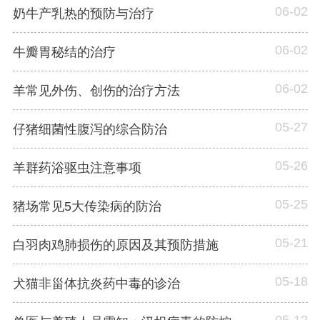
06-02
奶牛产乳热的预防与治疗
06-02
牛瓣胃秘结的治疗
06-02
羊常见外伤、创伤的治疗方法
05-27
仔猪细菌性腹泻的综合防治
05-26
羊群药浴驱虫注意事项
05-25
猪场常见5大传染病的防治
05-21
白羽肉鸡肺损伤的原因及其预防措施
05-18
犬猫非甾体抗炎药中毒的诊治
05-12