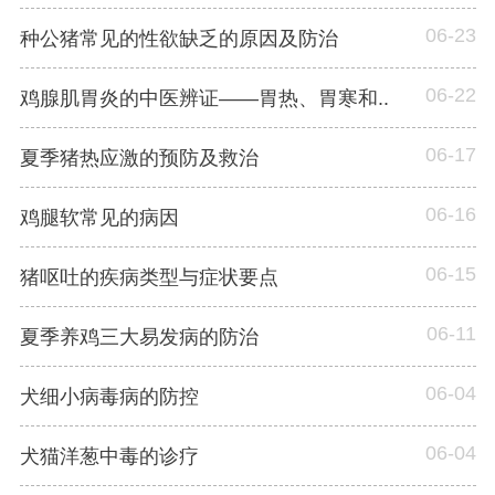
06-23
种公猪常见的性欲缺乏的原因及防治
06-22
鸡腺肌胃炎的中医辨证——胃热、胃寒和..
06-17
夏季猪热应激的预防及救治
06-16
鸡腿软常见的病因
06-15
猪呕吐的疾病类型与症状要点
06-11
夏季养鸡三大易发病的防治
06-04
犬细小病毒病的防控
06-04
犬猫洋葱中毒的诊疗