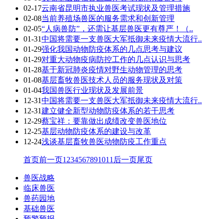
02-17
云南省昆明市执业兽医考试现状及管理措施
02-08
当前养殖场兽医的服务需求和创新管理
02-05
“人病兽防”，还需让基层兽医更有尊严！（..
01-31
中国将需要一支兽医大军抵御未来疫情大流行..
01-29
强化我国动物防疫体系的几点思考与建议
01-29
对重大动物疫病防控工作的几点认识与思考
01-28
基于新冠肺炎疫情对野生动物管理的思考
01-08
基层畜牧兽医技术人员的服务现状及对策
01-04
我国兽医行业现状及发展前景
12-31
中国将需要一支兽医大军抵御未来疫情大流行..
12-31
建立健全新型动物防疫体系的若干思考
12-29
蔡宝祥：要靠做出成绩改变兽医地位
12-25
基层动物防疫体系的建设与改革
12-24
浅谈基层畜牧兽医动物防疫工作重点
首页
前一页
1
2
3
4
5
6
7
8
9
10
11
后一页
尾页
兽医战略
临床兽医
兽药园地
基础兽医
预警预报