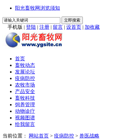
阳光畜牧网浏览须知
手机版
|
登陆
|
注册
|
留言
|
设首页
|
加收藏
首页
畜牧动态
发展论坛
疫病防控
农牧市场
产品安全
畜牧科技
饲养管理
动物诊疗
视频图谱
给我留言
当前位置：
网站首页
>
疫病防控
>
兽医战略