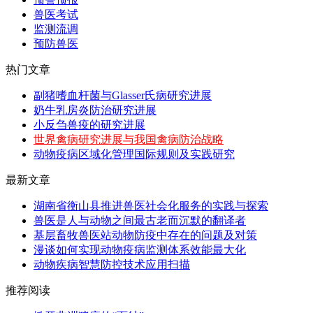
兽医考试
监测流调
预防兽医
热门文章
副猪嗜血杆菌与Glasser氏病研究进展
奶牛乳房炎防治研究进展
小反刍兽疫的研究进展
世界禽病研究进展与我国禽病防治战略
动物疫病区域化管理国际规则及实践研究
最新文章
湖南省衡山县推进兽医社会化服务的实践与探索
兽医是人与动物之间最古老而沉默的翻译者
基层畜牧兽医站动物防疫中存在的问题及对策
漫谈如何实现动物疫病监测体系效能最大化
动物疾病智慧防控技术应用扫描
推荐阅读