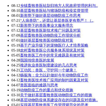
08-12
乡镇畜牧兽医站划归地方人民政府管理的利与..
08-10
基层畜牧兽医站与猪场防疫检疫监督管理
08-01
新形势下做好基层动物防疫工作思考
07-21
“人病兽防”，还需让基层兽医更有尊严！（..
07-12
新形势下的兽医事业大服务理念
07-12
基层畜牧兽医新技术推广问题及对策
07-09
基层畜牧兽医动物防疫工作现状分析
07-01
做好基层畜牧兽医动物防疫对策
05-19
基于产业升级下的宠物医疗人才培养策略
05-18
农村畜牧兽医公共服务体系现状及对策
05-05
畜牧兽医工作中的常见难题及有效对策
04-28
我国传统兽医的发展
04-25
推进执业兽医制度建设的几点思考
04-21
王功民：兽医，守护同一个健康！
04-12
杨振海：全力以赴做好今年动物防疫工作
04-12
畜牧兽医技术推广应用的制约因素及对策
04-07
兽医面临的难题与思考
03-19
动物防疫工作的重点和优化措施
03-10
关于做好基层畜牧兽医动物防疫工作的措施
03-08
基层动物防疫体系建设存在的问题及应对措施..
03-01
实现基层畜牧兽医工作管理规范化的思考