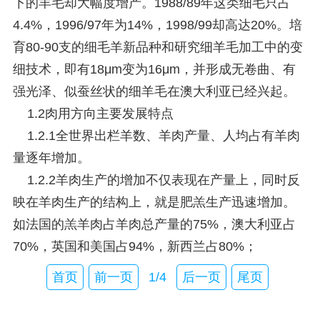
下的羊毛却大幅度增产。1988/89年这类细毛只占
4.4%，1996/97年为14%，1998/99却高达20%。培
育80-90支的细毛羊新品种和研究细羊毛加工中的变
细技术，即有18μm变为16μm，并形成无卷曲、有
强光泽、似蚕丝状的细羊毛在澳大利亚已经兴起。
1.2肉用方向主要发展特点
1.2.1全世界出栏羊数、羊肉产量、人均占有羊肉
量逐年增加。
1.2.2羊肉生产的增加不仅表现在产量上，同时反
映在羊肉生产的结构上，就是肥羔生产迅速增加。
如法国的羔羊肉占羊肉总产量的75%，澳大利亚占
70%，英国和美国占94%，新西兰占80%；
首页
前一页
1/4
后一页
尾页