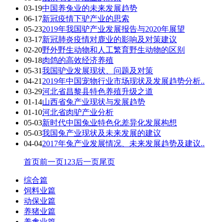
03-19
中国养兔业的未来发展趋势
06-17
新冠疫情下驴产业的思索
05-23
2019年我国驴产业发展报告与2020年展望
03-17
新冠肺炎疫情对鹿业的影响及对策建议
02-20
野外野生动物和人工繁育野生动物的区别
09-18
肉鸽的高效经济养殖
05-31
我国驴业发展现状、问题及对策
04-21
2019年中国宠物行业市场现状及发展趋势分析..
03-29
河北省昌黎县特色养殖升级之道
01-14
山西省兔产业现状与发展趋势
01-10
河北省肉驴产业分析
05-03
新时代中国兔业特色化差异化发展构想
05-03
我国兔产业现状及未来发展的建议
04-04
2017年兔产业发展情况、未来发展趋势及建议..
首页
前一页
1
2
3
后一页
尾页
综合篇
饲料业篇
动保业篇
养猪业篇
养禽业篇