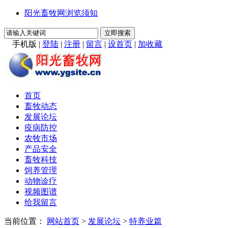
阳光畜牧网浏览须知
手机版
|
登陆
|
注册
|
留言
|
设首页
|
加收藏
首页
畜牧动态
发展论坛
疫病防控
农牧市场
产品安全
畜牧科技
饲养管理
动物诊疗
视频图谱
给我留言
当前位置：
网站首页
>
发展论坛
>
特养业篇