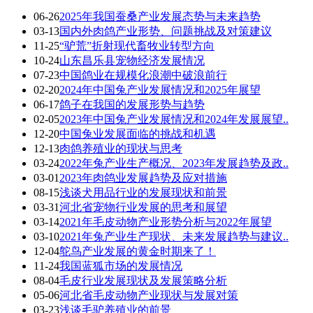
06-26
2025年我国蚕桑产业发展态势与未来趋势
03-13
国内外肉鸽产业形势、问题挑战及对策建议
11-25
“驴荒”折射现代畜牧业转型方向
10-24
山东昌乐县宠物经济发展情况
07-23
中国鸽业在规模化浪潮中破浪前行
02-20
2024年中国兔产业发展情况和2025年展望
06-17
鸽子在我国的发展形势与趋势
02-05
2023年中国兔产业发展情况和2024年发展展望..
12-20
中国兔业发展面临的挑战和机遇
12-13
肉鸽养殖业的现状与思考
03-24
2022年兔产业生产概况、2023年发展趋势及政..
03-01
2023年肉鸽业发展趋势及应对措施
08-15
浅谈犬用品行业的发展现状和前景
03-31
河北省宠物行业发展的思考和展望
03-14
2021年毛皮动物产业形势分析与2022年展望
03-10
2021年兔产业生产现状、未来发展趋势与建议..
12-04
鸵鸟产业发展的黄金时期来了！
11-24
我国蓝狐市场的发展情况
08-04
毛皮行业发展现状及发展策略分析
05-06
河北省毛皮动物产业现状与发展对策
03-23
浅谈毛驴养殖业的前景