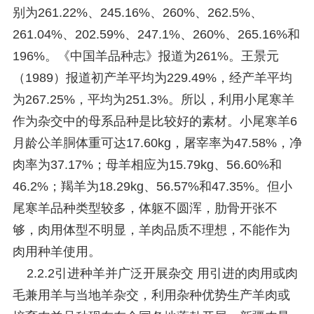
别为261.22%、245.16%、260%、262.5%、
261.04%、202.59%、247.1%、260%、265.16%和
196%。《中国羊品种志》报道为261%。王景元
（1989）报道初产羊平均为229.49%，经产羊平均
为267.25%，平均为251.3%。所以，利用小尾寒羊
作为杂交中的母系品种是比较好的素材。小尾寒羊6
月龄公羊胴体重可达17.60kg，屠宰率为47.58%，净
肉率为37.17%；母羊相应为15.79kg、56.60%和
46.2%；羯羊为18.29kg、56.57%和47.35%。但小
尾寒羊品种类型较多，体躯不圆浑，肋骨开张不
够，肉用体型不明显，羊肉品质不理想，不能作为
肉用种羊使用。
2.2.2引进种羊并广泛开展杂交 用引进的肉用或肉
毛兼用羊与当地羊杂交，利用杂种优势生产羊肉或