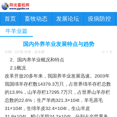
首页
畜牧动态
发展论坛
疫病防控
牛羊业篇
国内外养羊业发展特点与趋势
日期：12-05 作者：赵永聚
- 小
+ 大
2、国内养羊业概况和特点
2.1概况
改革开放20多年来，我国养羊业发展迅速。2003年
我国绵羊存栏数14379.3万只，占世界绵羊存栏总数
的13.9%，山羊存栏17295.7万只，占世界山羊存栏
总数的22.6%；生产羊肉321.3×104t，羊毛原毛
31×104t，生绵羊皮32.4×104t，生山羊皮
31.9×104t，鲜山羊奶24.2×104t，分别占全世界各