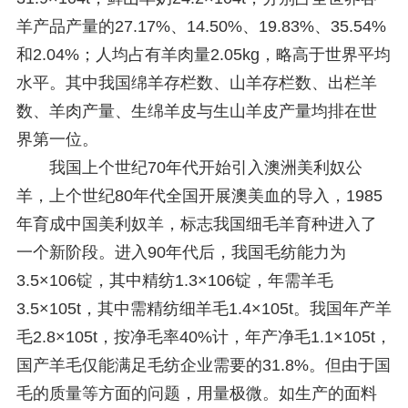
羊产品产量的27.17%、14.50%、19.83%、35.54%
和2.04%；人均占有羊肉量2.05kg，略高于世界平均
水平。其中我国绵羊存栏数、山羊存栏数、出栏羊
数、羊肉产量、生绵羊皮与生山羊皮产量均排在世
界第一位。
我国上个世纪70年代开始引入澳洲美利奴公
羊，上个世纪80年代全国开展澳美血的导入，1985
年育成中国美利奴羊，标志我国细毛羊育种进入了
一个新阶段。进入90年代后，我国毛纺能力为
3.5×106锭，其中精纺1.3×106锭，年需羊毛
3.5×105t，其中需精纺细羊毛1.4×105t。我国年产羊
毛2.8×105t，按净毛率40%计，年产净毛1.1×105t，
国产羊毛仅能满足毛纺企业需要的31.8%。但由于国
毛的质量等方面的问题，用量极微。如生产的面料