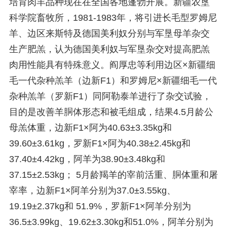
培育肉羊品种现在在全国各地蓬勃开展。新疆农垦
科学院畜牧所，1981-1983年，将引进长毛型罗姆尼
羊、边区来斯特及德国美利奴分别与军垦母羊杂交
生产肥羔，认为德国美利奴与军垦杂交对提高肥羔
肉用性能具有特殊意义。阎厚忠等利用边区×新疆细
毛一代杂种羔羊（边新F1）和罗姆尼×新疆细毛一代
杂种羔羊（罗新F1）同阿勒泰羊进行了杂交试验，
目的是改善羊胴体形态和被毛组成，结果4.5月龄公
母羔体重，边新F1×阿为40.63±3.35kg和
39.60±3.61kg，罗新F1×阿为40.38±2.45kg和
37.40±4.42kg，阿羊为38.90±3.48kg和
37.15±2.53kg； 5月龄羯羊的宰前活重、胴体重和屠
宰率，边新F1×阿羊分别为37.0±3.55kg、
19.19±2.37kg和 51.9%，罗新F1×阿羊分别为
36.5±3.99kg、19.62±3.30kg和51.0%，阿羊分别为