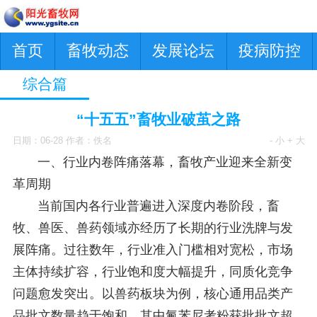
首页
畜牧动态
发展论坛
疫病防控
综合篇
“十五五”畜牧业破茧之路
日期：06-28 作者：佚名
- 小
+ 大
一、行业内卷阵痛落幕，畜牧产业迎来全新变
革周期
当前国内各行业普遍进入深度内卷阶段，畜
牧、兽医、兽药领域亦经历了长期的行业洗牌与发
展阵痛。过往数年，行业准入门槛相对宽松，市场
主体持续扩容，行业饱和度大幅提升，同质化竞争
问题愈发突出。以兽药板块为例，核心通用品类产
品批文数量趋于饱和，其中氟苯尼考粉获批批文超