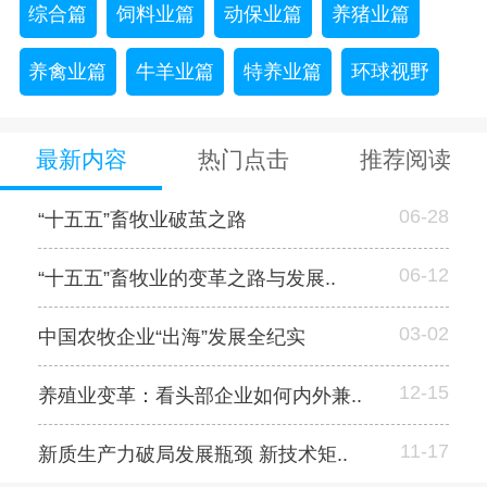
综合篇
饲料业篇
动保业篇
养猪业篇
养禽业篇
牛羊业篇
特养业篇
环球视野
最新内容
热门点击
推荐阅读
06-28
“十五五”畜牧业破茧之路
06-12
“十五五”畜牧业的变革之路与发展..
03-02
中国农牧企业“出海”发展全纪实
12-15
养殖业变革：看头部企业如何内外兼..
11-17
新质生产力破局发展瓶颈 新技术矩..