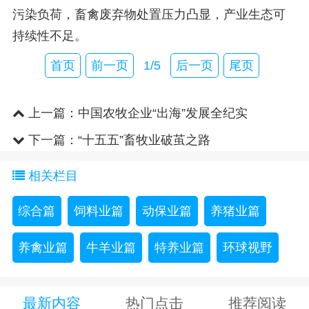
污染负荷，畜禽废弃物处置压力凸显，产业生态可
持续性不足。
首页
前一页
1/5
后一页
尾页
上一篇：
中国农牧企业“出海”发展全纪实
下一篇：
“十五五”畜牧业破茧之路
相关栏目
综合篇
饲料业篇
动保业篇
养猪业篇
养禽业篇
牛羊业篇
特养业篇
环球视野
最新内容
热门点击
推荐阅读