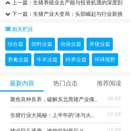
上一篇：
生猪养殖业去产能与投资机遇的深度剖
析
下一篇：
生猪产业大变局：头部崛起与行业新挑
战
相关栏目
综合篇
饲料业篇
动保业篇
养猪业篇
养禽业篇
牛羊业篇
特养业篇
环球视野
最新内容
热门点击
推荐阅读
08-03
聚焦良种良养，破解东北黑猪产业痛..
07-29
生猪行业大揭秘：上半年的“冰与火..
07-09