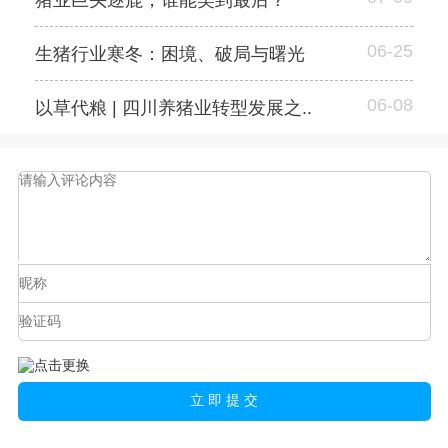
猪业巨头逐鹿，谁能笑到最后？
06-25
生猪行业寒冬：困境、破局与曙光
06-08
以草代粮 | 四川养猪业转型发展之..