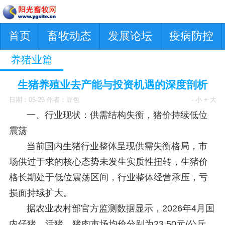
首页
畜牧动态
发展论坛
疫病防控
养猪业篇
生猪养殖业去产能与投资机遇的深度剖析
日期：05-25 作者：豆包
- 小
+ 大
一、行业现状：供需结构失衡，猪价持续低位
震荡
当前国内生猪行业整体呈现供需失衡格局，市
场供过于求的核心态势未发生实质性扭转，生猪价
格长期处于低位震荡区间，行业整体经营承压，亏
损面持续扩大。
据农业农村部官方监测数据显示，2026年4月国
内仔猪、活猪、猪肉市场均价分别为23.50元/公斤、