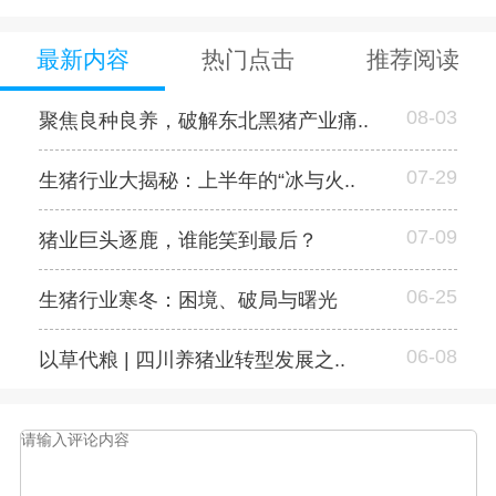
最新内容
热门点击
推荐阅读
08-03
聚焦良种良养，破解东北黑猪产业痛..
07-29
生猪行业大揭秘：上半年的“冰与火..
07-09
猪业巨头逐鹿，谁能笑到最后？
06-25
生猪行业寒冬：困境、破局与曙光
06-08
以草代粮 | 四川养猪业转型发展之..