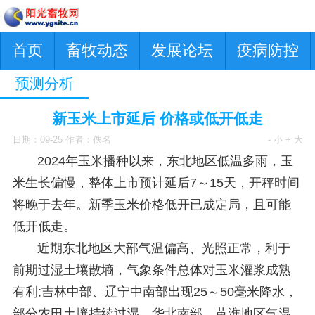
首页
畜牧动态
发展论坛
疫病防控
预测分析
新玉米上市延后 价格或低开低走
日期：09-25 作者：佚名
- 小
+ 大
2024年玉米播种以来，东北地区低温多雨，玉
米生长偏慢，整体上市预计延后7～15天，开秤时间
将晚于去年。新季玉米价格低开已成定局，且可能
低开低走。
近期东北地区大部气温偏高、光照正常，利于
前期过湿土壤散墒，气象条件总体对玉米灌浆成熟
有利;吉林中部、辽宁中南部出现25～50毫米降水，
部分农田土壤持续过湿。华北南部、黄淮地区气温