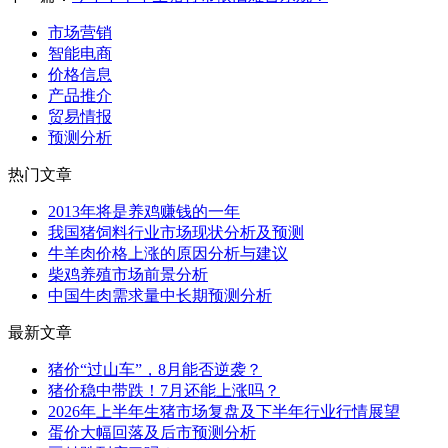
市场营销
智能电商
价格信息
产品推介
贸易情报
预测分析
热门文章
2013年将是养鸡赚钱的一年
我国猪饲料行业市场现状分析及预测
牛羊肉价格上涨的原因分析与建议
柴鸡养殖市场前景分析
中国牛肉需求量中长期预测分析
最新文章
猪价“过山车”，8月能否逆袭？
猪价稳中带跌！7月还能上涨吗？
2026年上半年生猪市场复盘及下半年行业行情展望
蛋价大幅回落及后市预测分析