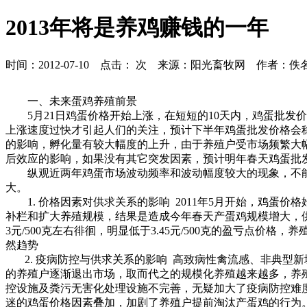
2013年将是养鸡赚钱的一年
时间：2012-07-10 点击：
次 来源：阳光畜牧网 作者：佚
一、未来蛋鸡养殖前景
5月21日鸡蛋价格开始上涨，在短短的10天内，鸡蛋批发价格由3.
上涨速度过快才引起人们的关注，预计下半年鸡蛋批发价格会稳定
的影响，孵化量有较大幅度的上升，由于养殖户受市场频繁大
后效应的影响，如果没有其它突发因素，预计明年春天鸡蛋批发
纵观近两年鸡蛋市场波动频率和波动幅度较大的现象，不能
大。
1. 价格因素对供求关系的影响 2011年5月开始，鸡蛋价格始
补栏和扩大养殖规模，结果是造成今年春天产蛋鸡规模增大，供
3元/500克左右徘徊，明显低于3.45元/500克的盈亏
然趋势
2. 疫病防控与供求关系的影响 高致病性禽流感、非典型
的养殖户逐渐退出市场，取而代之的规模化养殖越来越多，养
控设施及粪污无害化处理设施不完善，无疑加大了疫病防控难
迷的鸡蛋价格因素叠加，加剧了养殖户提前淘汰产蛋鸡的行为