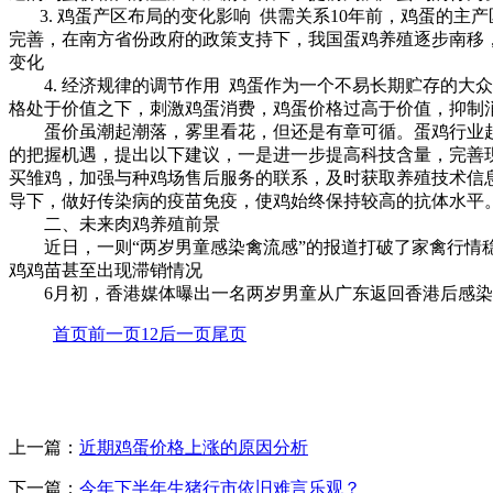
3. 鸡蛋产区布局的变化影响 供需关系10年前，鸡蛋的主
完善，在南方省份政府的政策支持下，我国蛋鸡养殖逐步南移
变化
4. 经济规律的调节作用 鸡蛋作为一个不易长期贮存的大
格处于价值之下，刺激鸡蛋消费，鸡蛋价格过高于价值，抑制
蛋价虽潮起潮落，雾里看花，但还是有章可循。蛋鸡行业起
的把握机遇，提出以下建议，一是进一步提高科技含量，完善
买雏鸡，加强与种鸡场售后服务的联系，及时获取养殖技术信
导下，做好传染病的疫苗免疫，使鸡始终保持较高的抗体水平
二、未来肉鸡养殖前景
近日，一则“两岁男童感染禽流感”的报道打破了家禽行情稳
鸡鸡苗甚至出现滞销情况
6月初，香港媒体曝出一名两岁男童从广东返回香港后感染
首页
前一页
1
2
后一页
尾页
上一篇：
近期鸡蛋价格上涨的原因分析
下一篇：
今年下半年生猪行市依旧难言乐观？