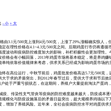
名
- 小
+ 大
1元/500克上涨到4元/500克，上涨了29%,涨幅确实惊人，但
在理性价格在4.1~4.3元/500克之间。后期鸡蛋行市仍将遵
幅度波动和疫病防控难度加大的影响，补栏积极性会更加理性。
价格会有小幅回落，2013年鸡蛋市场将基本稳定，将是养鸡赚
单纯依靠价值规律来考虑，供求关系已经成为影响鸡蛋市场的主
终在高位运行，中秋节前后，鸡蛋批发价格高达5.7元/500克，
大于求的矛盾突出，到2012年春节过后，受供大于求和节后效应
点价格，养殖户处于严重亏损状态，在这期间，养殖户大量提前淘汰产
新城疫、传染性支气管炎等疫病的防控难度越来越大，防疫成本逐
殖规模化与防疫设施落后的矛盾日益突出，超大规模养鸡场以下
度，增加了养殖风险。近年来，全社会疫病防控水平对鸡蛋供求
。