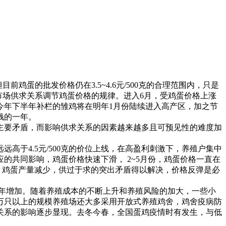
目前鸡蛋的批发价格仍在3.5~4.6元/500克的合理范围内，只是
循市场供求关系调节鸡蛋价格的规律。进入6月，受鸡蛋价格上涨
今年下半年补栏的雏鸡将在明年1月份陆续进入高产区，加之节
钱的一年。
要矛盾，而影响供求关系的因素越来越多且可预见性的难度加
远远高于4.5元/500克的价位上线，在高盈利刺激下，养殖户集中
的共同影响，鸡蛋价格快速下滑， 2~5月份，鸡蛋价格一直在
蛋鸡，鸡蛋产量减少，供过于求的突出矛盾得以解决，价格反弹是必
年增加。随着养殖成本的不断上升和养殖风险的加大，一些小
万只以上的规模养殖场还大多采用开放式养殖鸡舍，鸡舍疫病防
关系的影响逐步显现。去冬今春，全国蛋鸡疫情时有发生，与低