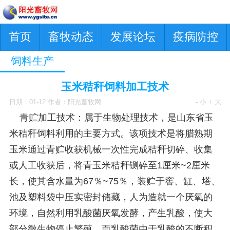
首页
畜牧动态
发展论坛
疫病防控
饲料生产
玉米秸秆饲料加工技术
日期：01-12 作者：阳光畜牧网
- 小
+ 大
青贮加工技术：属于生物处理技术，是山东省玉
米秸秆饲料利用的主要方式。该项技术是将腊熟期
玉米通过青贮收获机械一次性完成秸秆切碎、收集
或人工收获后，将青玉米秸秆铡碎至1厘米~2厘米
长，使其含水量为67％~75％，装贮于窖、缸、塔、
池及塑料袋中压实密封储藏，人为造就一个厌氧的
环境，自然利用乳酸菌厌氧发酵，产生乳酸，使大
部分微生物停止繁殖，而乳酸菌由于乳酸的不断积