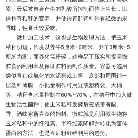
累，最后被自身产生的乳酸所控制而停止生长，以
保持青秸秆的营养，并使得青贮饲料带有轻微的果
香味，牲畜比较爱吃。
微贮加工技术：这也是生物处理方法，把玉米
秸秆切短，长度以养牛5厘米~8厘米、养羊3厘米~5
厘米为宜，而养猪需粉碎，这样易于压实和提高微
贮窖的利用率及保证贮料的制作质量。容器可选用
类似青贮或氨化的水泥窖或土窖，底部和周围铺一
层塑料薄膜，小批量制作可用缸或塑料袋、大桶
等。秸秆含水量控制在60％~70％，在秸秆中加入微
生物活性菌种，使玉米秸秆发酵后变成带有酸、
香、酒味家畜喜食的饲料。微贮就是利用微生物将
玉米秸秆中的纤维素、半纤维素降解并转化为菌体
蛋白的方法，也是今后粗纤维利用的趋势。