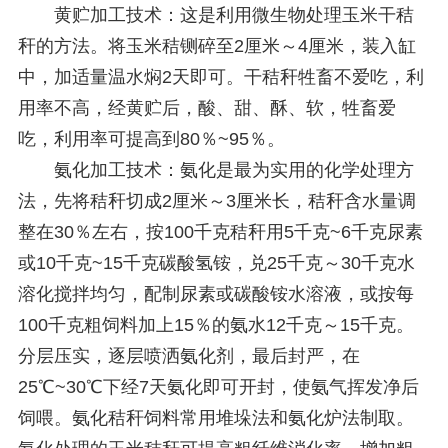
黄贮加工技术：这是利用微生物处理玉米干秸
秆的方法。将玉米秸铡碎至2厘米～4厘米，装入缸
中，加适量温水焖2天即可。干秸秆牲畜不爱吃，利
用率不高，经黄贮后，酸、甜、酥、软，牲畜爱
吃，利用率可提高到80％~95％。
氨化加工技术：氨化是最为实用的化学处理方
法，先将秸秆切成2厘米～3厘米长，秸秆含水量调
整在30％左右，按100千克秸秆用5千克~6千克尿素
或10千克~15千克碳酸氢铵，兑25千克～30千克水
溶化搅拌均匀，配制尿素或碳酸铵水溶液，或按每
100千克粗饲料加上15％的氨水12千克～15千克。
分层压实，逐层喷洒氨化剂，最后封严，在
25℃~30℃下经7天氨化即可开封，使氨气挥发净后
饲喂。氨化秸秆饲料常用堆垛法和氨化炉法制取。