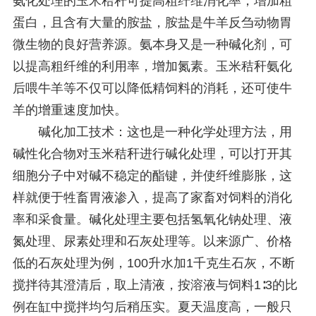
氨化处理的玉米秸秆可提高粗纤维消化率，增加粗
蛋白，且含有大量的胺盐，胺盐是牛羊反刍动物胃
微生物的良好营养源。氨本身又是一种碱化剂，可
以提高粗纤维的利用率，增加氮素。玉米秸秆氨化
后喂牛羊等不仅可以降低精饲料的消耗，还可使牛
羊的增重速度加快。
碱化加工技术：这也是一种化学处理方法，用
碱性化合物对玉米秸秆进行碱化处理，可以打开其
细胞分子中对碱不稳定的酯键，并使纤维膨胀，这
样就便于牲畜胃液渗入，提高了家畜对饲料的消化
率和采食量。碱化处理主要包括氢氧化钠处理、液
氮处理、尿素处理和石灰处理等。以来源广、价格
低的石灰处理为例，100升水加1千克生石灰，不断
搅拌待其澄清后，取上清液，按溶液与饲料1∶3的比
例在缸中搅拌均匀后稍压实。夏天温度高，一般只