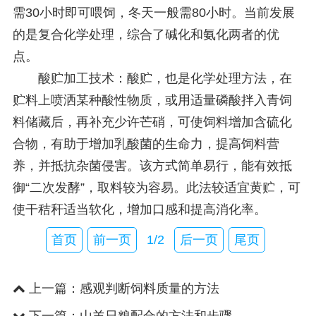
需30小时即可喂饲，冬天一般需80小时。当前发展
的是复合化学处理，综合了碱化和氨化两者的优
点。
酸贮加工技术：酸贮，也是化学处理方法，在
贮料上喷洒某种酸性物质，或用适量磷酸拌入青饲
料储藏后，再补充少许芒硝，可使饲料增加含硫化
合物，有助于增加乳酸菌的生命力，提高饲料营
养，并抵抗杂菌侵害。该方式简单易行，能有效抵
御“二次发酵”，取料较为容易。此法较适宜黄贮，可
使干秸秆适当软化，增加口感和提高消化率。
首页
前一页
1/2
后一页
尾页
上一篇：
感观判断饲料质量的方法
下一篇：
山羊日粮配合的方法和步骤