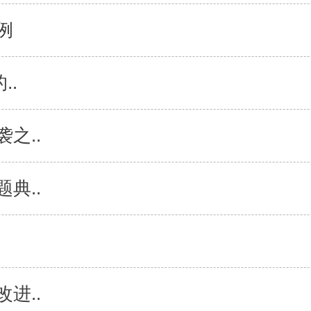
例
..
之..
典..
进..