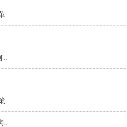
革
..
策
..