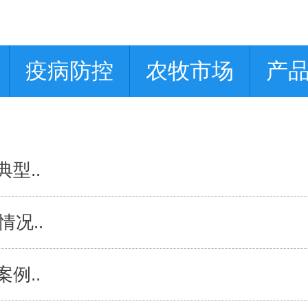
疫病防控
农牧市场
产
型..
况..
例..