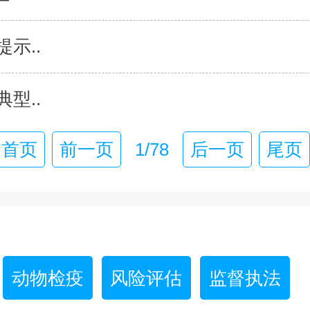
示..
型..
首页
前一页
1/78
后一页
尾页
动物检疫
风险评估
监督执法