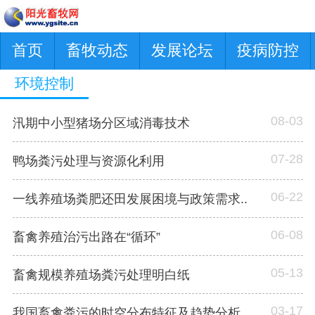
首页
畜牧动态
发展论坛
疫病防控
环境控制
08-03
汛期中小型猪场分区域消毒技术
07-28
鸭场粪污处理与资源化利用
06-22
一线养殖场粪肥还田发展困境与政策需求..
06-08
畜禽养殖治污出路在“循环”
05-13
畜禽规模养殖场粪污处理明白纸
03-17
我国畜禽粪污的时空分布特征及趋势分析..