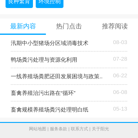
良种繁育
环境控制
最新内容
热门点击
推荐阅读
08-03
汛期中小型猪场分区域消毒技术
07-28
鸭场粪污处理与资源化利用
06-22
一线养殖场粪肥还田发展困境与政策..
06-08
畜禽养殖治污出路在“循环”
05-13
畜禽规模养殖场粪污处理明白纸
网站地图
|
服务条款
|
联系方式
|
关于阳光