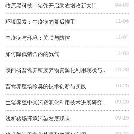
04-03
牧原黑科技：猪粪开启助农增收新大门
11-06
环境因素：牛疫病的幕后推手
11-04
羊疫病与环境：关联与防控
11-03
如何降低猪舍内的氨气
10-28
陕西省畜禽养殖废弃物资源化利用现状与..
10-25
畜禽养殖场除臭的技术创新与实践
09-20
生猪养殖中粪污资源化利用技术进展研究..
09-19
浅析猪场环境污染发展现状
08-23