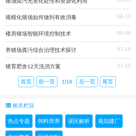
猪场粪污无害化处理和资源化利用
08-13
规模化猪场如何做到有效消毒
08-06
楼房猪场智能环境控制技术
07-19
养猪场粪污综合治理技术探讨
07-10
猪育肥舍12天洗消方案
首页
前一页
1/16
后一页
尾页
相关栏目
热点专题
饲料营养
误区解析
规划建厂