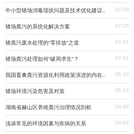
07-29
中小型猪场消毒现状问题及技术优化建议..
07-25
猪场粪污的系统化解决方案
07-01
猪粪污废水处理的“零排放”之道
07-01
猪场粪污处理如何“破局求生”？
05-26
我国畜禽粪污资源化利用政策演进的内在..
05-12
猪场环境污染危害及对策
04-08
湖南省赫山区养殖粪污治理情况剖析
04-03
浅谈常见的环境因素与疾病的关系