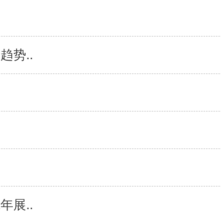
趋势..
年展..