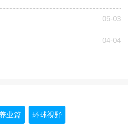
05-03
04-04
养业篇
环球视野