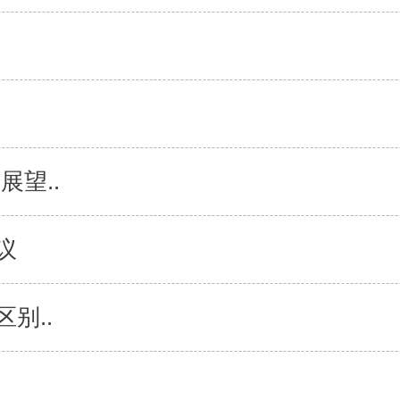
展望..
议
别..