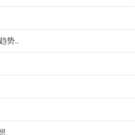
势..
想