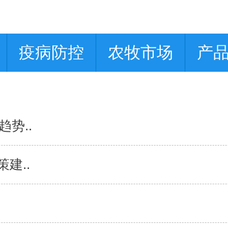
疫病防控
农牧市场
产
势..
建..