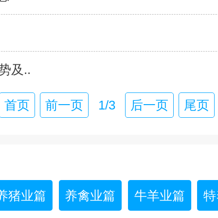
及..
首页
前一页
1/3
后一页
尾页
养猪业篇
养禽业篇
牛羊业篇
特