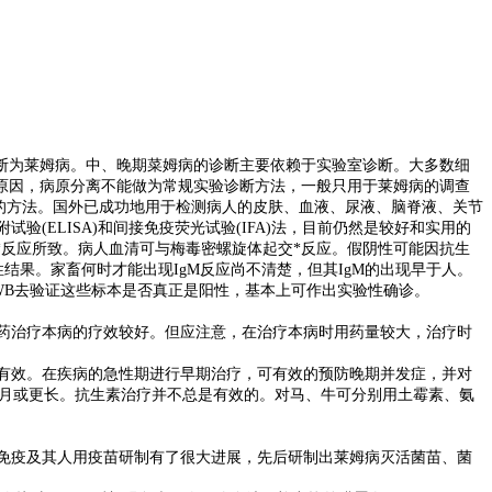
断为莱姆病。中、晚期菜姆病的诊断主要依赖于实验室诊断。大多数细
原因，病原分离不能做为常规实验诊断方法，一般只用于莱姆病的调查
的方法。国外已成功地用于检测病人的皮肤、血液、尿液、脑脊液、关节
ELISA)和间接免疫荧光试验(IFA)法，目前仍然是较好和实用的
反应所致。病人血清可与梅毒密螺旋体起交*反应。假阴性可能因抗生
果。家畜何时才能出现IgM反应尚不清楚，但其IgM的出现早于人。
用WB去验证这些标本是否真正是阳性，基本上可作出实验性确诊。
药治疗本病的疗效较好。但应注意，在治疗本病时用药量较大，治疗时
有效。在疾病的急性期进行早期治疗，可有效的预防晚期并发症，并对
个月或更长。抗生素治疗并不总是有效的。对马、牛可分别用土霉素、氨
免疫及其人用疫苗研制有了很大进展，先后研制出莱姆病灭活菌苗、菌