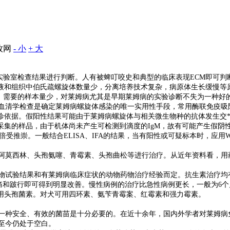
牧网
- 小
+ 大
实验室检查结果进行判断。人有被蜱叮咬史和典型的临床表现ECM即可判
液和组织中伯氏疏螺旋体数量少，分离培养技术复杂，病原体生长缓慢等
便，需要的样本量少，对莱姆病尤其是早期莱姆病的实验诊断不失为一种好
清学检查是确定莱姆病螺旋体感染的唯一实用性手段，常用酶联免疫吸附试验(
诊依据。假阳性结果可能由于莱姆病螺旋体与相关微生物种的抗体发生交*
集的样品，由于机体尚未产生可检测到滴度的IgM，故有可能产生假阴性结
倍受推崇。一般结合ELISA、IFA的结果，当有阳性或可疑标本时，应
莫西林、头孢氨噻、青霉素、头孢曲松等进行治疗。从近年资料看，用
试验结果和有莱姆病临床症状的动物药物治疗经验而定。抗生素治疗均
疼痛和跛行即可得到明显改善。慢性病例的治疗比急性病例更长，一般为6
用头孢菌素。对犬可用四环素、氨苄青霉案、红霉素和强力霉素。
种安全、有效的菌苗是十分必要的。在近十余年，国内外学者对莱姆病
至今仍处于空白。