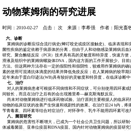
动物莱姆病的研究进展
时间：2010-02-27 点击：
次 来源：李希强 作者：阳光畜
六、诊断
莱姆病的诊断应综合流行病史(蜱叮咬史或疫区接触史)、临床表现和
菌性疾病的鉴定依赖于病原体的分离，但由于人和动物感染莱姆病后血
研究。聚合酶链反应（PCR）技术具有高的灵敏度和特异度，快速方
滑液及组织中的莱姆病螺旋体DNA，国内这方面的工作开展较少。目前血
方法。但这两种方法存在一定的假阳性和假阴性，较难用作莱姆病的确
素的使用可混淆抗体滴度的结果并降低免疫反应；在人莱姆病的较早期采
近年来由于蛋白印迹法(WB)具有较好的灵敏度和特异度，在临床诊断中
七、治疗
对人的莱姆病患者可根据不同病情和不同症状，可分别使用四环素或阿
间较长，而且在治疗之后有的会出现雅里希—赫克斯海默反应。
尚未对动物莱姆病进行临床药物试验。治疗原则主要根据人的临床药物
动物的临床症状的改善产生快速和戏剧性的效果。在治疗后24 h内，
苄青毒素、四环素等结合对症治疗。对怀孕牛、乳牛不能用四环素可改
八、菌苗研究
莱姆病的危害性不断增大，已成为一个社会公共卫生问题，所以研制一
体减毒菌苗、亚单位疫苗和DNA疫苗。国内针对动物莱姆病的疫苗研究