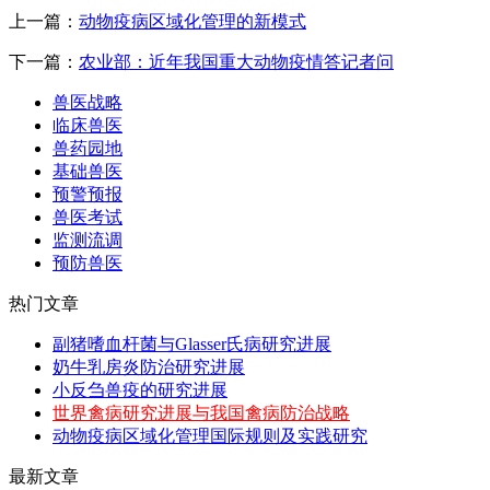
上一篇：
动物疫病区域化管理的新模式
下一篇：
农业部：近年我国重大动物疫情答记者问
兽医战略
临床兽医
兽药园地
基础兽医
预警预报
兽医考试
监测流调
预防兽医
热门文章
副猪嗜血杆菌与Glasser氏病研究进展
奶牛乳房炎防治研究进展
小反刍兽疫的研究进展
世界禽病研究进展与我国禽病防治战略
动物疫病区域化管理国际规则及实践研究
最新文章