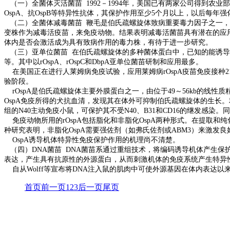
（一）全菌体灭活菌苗 1992－1994年，美国已有两家公司得到农
OspA、抗OspB等特异性抗体，其保护作用至少5个月以上，以后每年
（二）全菌体减毒菌苗 鞭毛是伯氏疏螺旋体致病重要毒力因子之一，与
变株作为减毒活疫苗，来免疫动物。结果表明减毒活菌苗具有潜在的应
体内是否会激活成为具有致病作用的毒力株，有待于进一步研究。
（三）亚单位菌苗 在伯氏疏螺旋体的多种菌体蛋白中，已知的能诱导机体产生
等。其中以rOspA、rOspC和DbpA亚单位菌苗研制和应用最多。
在美国正在进行人莱姆病免疫试验，应用莱姆病rOspA疫苗免疫接种2
验阶段。
rOspA是伯氏疏螺旋体主要外膜蛋白之一，由位于49～56kb的线性质粒
OspA免疫所得的犬抗血清，发现其在体外可抑制伯氏疏螺旋体的生长。利用
组的N40主动免疫小鼠，可保护其不受N40、B31和CD16的继发感染。同
免疫动物所用的rOspA包括脂化和非脂化OspA两种形式。在提取
种研究表明，非脂化OspA需要强佐剂（如弗氏佐剂或ABM3）来激发
OspA诱导机体特异性免疫保护作用的机理尚不清楚。
（四）DNA菌苗 DNA菌苗系通过重组技术，将编码诱导机体产生保
表达，产生具有抗原性的外源蛋白，从而刺激机体的免疫系统产生特异性
自从Wolff等宣布将DNA注入鼠的肌肉中可使外源基因在体内表达以
首页
前一页
1
2
3
后一页
尾页