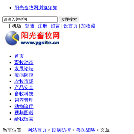
阳光畜牧网浏览须知
手机版
|
登陆
|
注册
|
留言
|
设首页
|
加收藏
首页
畜牧动态
发展论坛
疫病防控
农牧市场
产品安全
畜牧科技
饲养管理
动物诊疗
视频图谱
给我留言
当前位置：
网站首页
>
疫病防控
>
兽医战略
> 文章