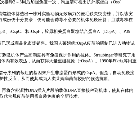
次接种2～3周后加强免疫一次，狗血清可检出抗外膜蛋白（Osp）
氏疏螺旋体筛选出一株对实验动物无致病力的鞭毛缺失突变株，并以该突
白成份仍十分复杂，仍可能会诱导不必要的机体免疫应答；且减毒株在
OspC、和rOspF，胶原相关蛋白聚糖结合蛋白A（DbpA）、P39
苗已形成商品化市场销售。我国人莱姆病rOspA疫苗的研制已进入动物试
激机体产生高滴度具有免疫保护作用的抗体。Straubinger等研究了用
效表达，从而获得大量重组抗原（rOspA）。1990年Fikrig等用重
信号序列的截短的基因来产生非脂蛋白形式的OspA。但是，自动免疫接
的保护性反应，从而使其成为人类莱姆病菌苗较好的候选抗原。
再将含外源性DNA插入片段的载体DNA直接接种到机体，使其在体内
疫取代常规疫苗使用蛋白质免疫的全新技术。