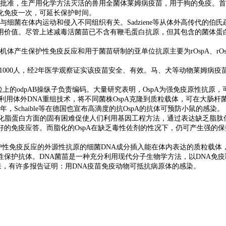
业部批准，生产用化学方法灭活的兽用全菌体莱姆病疫苗，用于狗的免疫。首
强化免疫一次，可延长保护时间。
细菌在体内运动和侵入不同组织有关。Sadziene等从体外高传代的伯
用价值。尽管上述减毒活菌苗已不含有鞭毛蛋白抗原，但其包含的菌体蛋
保护性免疫反应和用于菌苗研制的亚单位抗原主要为rOspA、rOspB、r
1000人，经2年医学观察证实该疫苗安全、有效。马、犬等动物莱姆病疫
上的odpAB操纵子负责编码。大量研究表明，OspA为强免疫原性抗原，可刺
体外DNA重组技术，将不同菌株OspA克隆到质粒载体，可在大肠杆菌体内有
年，Schaible等在德国也宣布高滴度的抗OspA的抗体可预防小鼠的感染。
和纯化脂蛋白方面的固有困难促使人们利用基因工程方法，通过表达缺乏脂肽
良好的免疫应答。而脂化的OspA在缺乏毒性佐剂的性况下，仍可产生强
护性免疫反应的外源性抗原的细菌DNA成分插入能在体内表达的质粒载体，
保护抗体。DNA菌苗是一种充分利用现代分子生物学方法，以DNA免
来，有许多报告证明：用DNA疫苗免疫动物可抵抗病原体的感染。