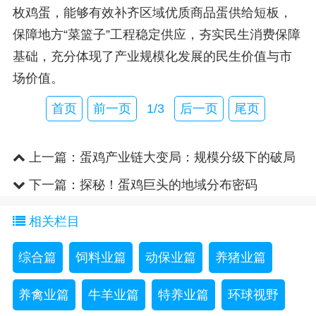
枚鸡蛋，能够有效补齐区域优质商品蛋供给短板，
保障地方“菜篮子”工程稳定供应，夯实民生消费保障
基础，充分体现了产业规模化发展的民生价值与市
场价值。
首页
前一页
1/3
后一页
尾页
上一篇：
蛋鸡产业链大变局：规模分级下的破局
之道
下一篇：
探秘！蛋鸡巨头的地域分布密码
相关栏目
综合篇
饲料业篇
动保业篇
养猪业篇
养禽业篇
牛羊业篇
特养业篇
环球视野