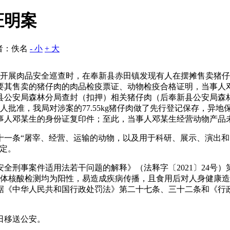
证明案
者：佚名
- 小
+ 大
林分局开展肉品安全巡查时，在奉新县赤田镇发现有人在摆摊售卖
要其售卖的猪仔肉的肉品检疫票证、动物检疫合格证明，当事人
县公安局森林分局查封（扣押）相关猪仔肉（后奉新县公安局森
人批准，我局对涉案的77.55kg猪仔肉做了先行登记保存，异地
事人邓某生的身份证复印件；至此，当事人邓某生经营动物产品
十一条“屠宰、经营、运输的动物，以及用于科研、展示、演出
定。
全刑事案件适用法若干问题的解释》（法释字〔2021〕24号
胞体核酸检测均为阳性，易造成疾病传播，且食用后对人身健康
据《中华人民共和国行政处罚法》第二十七条、三十二条和《行
6日移送公安。