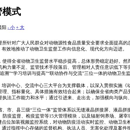
管模式
晨阳
- 小
+ 大
针对广大人民群众对动物源性食品质量安全要求全面提高的总体
，有效地推动了动物卫生监督工作向信息化、现代化方向迈进。
得全省动物卫生监督水平稳步提高，总体形势稳定趋好。然而
机构力量不足、监管技术手段落后、管理相对人责任意识低下等
追溯”“学习培训与提高”“联动协作与交流”三位一体的动物卫
培训中心、交流中心三大平台为支撑载体，以深入贯彻实施《
管理、指标量化、具体措施有效结合起来；以确保全省肉类产品
督执法工作能力和水平；通过引进来、走出去，加强横向与纵向
市、县三级“三位一体”监管体系以无缝液晶拼接屏、液晶拼
、防疫监督、检疫监管等15大管理模块，以及辐射饲养场、屠宰
关键点位加装视频监控系统，对动物防疫活动实时监控、动物卫生
踪；通过指挥中心存储的监督机构、执法人员、无害化处理及案件