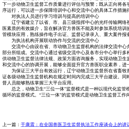
下一步动物卫生监督工作质量进行评估与预警；既从正向将各
序运行，可以进一步保障培训中心和交流中心的具体工作措施
对执法人员进行学习培训与提高的培训中心
辽宁省建立了以省、市、县三级指挥中心的光纤传输网络视
医素质的有效媒介，旨在解决官方兽医不能及时参加系统培训
管模块应用，熟练操作电子出证、监督记录录入、重大案件报
为执法机构开展联动协作与交流的交流中心
交流中心由设在省、市动物卫生监督机构的法律交流中心办
部分所组成。交流中心通过省级交流中心及各市分中心举行多
供动物卫生监督法律法规、政策方面咨询服务，实现动物卫生
和交流中心的协调开展，能够全面提升官方兽医职业素养，进
为保证三大平台有效运行，辽宁动物卫生监督所在省畜牧兽
证各级动物卫生监督机构在规定时间内完成三大平台建设。同
督人员能够熟练掌握三大平台应用。
总之，动物卫生“三位一体”监督模式是一种以现代化监管模
循环的监督模式。“三位一体”的监管模式是动物卫生监督工
上一篇：
于康震：在全国兽医卫生监督执法工作座谈会上的讲