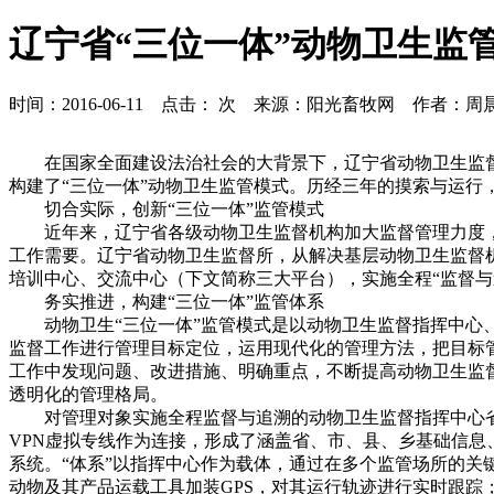
辽宁省“三位一体”动物卫生监
时间：2016-06-11 点击：
次 来源：阳光畜牧网 作者：周
在国家全面建设法治社会的大背景下，辽宁省动物卫生监督所
构建了“三位一体”动物卫生监管模式。历经三年的摸索与运行
切合实际，创新“三位一体”监管模式
近年来，辽宁省各级动物卫生监督机构加大监督管理力度，使
工作需要。辽宁省动物卫生监督所，从解决基层动物卫生监督
培训中心、交流中心（下文简称三大平台），实施全程“监督与
务实推进，构建“三位一体”监管体系
动物卫生“三位一体”监管模式是以动物卫生监督指挥中心、
监督工作进行管理目标定位，运用现代化的管理方法，把目标
工作中发现问题、改进措施、明确重点，不断提高动物卫生监
透明化的管理格局。
对管理对象实施全程监督与追溯的动物卫生监督指挥中心省、
VPN虚拟专线作为连接，形成了涵盖省、市、县、乡基础信息
系统。“体系”以指挥中心作为载体，通过在多个监管场所的
动物及其产品运载工具加装GPS，对其运行轨迹进行实时跟