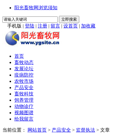
阳光畜牧网浏览须知
手机版
|
登陆
|
注册
|
留言
|
设首页
|
加收藏
首页
畜牧动态
发展论坛
疫病防控
农牧市场
产品安全
畜牧科技
饲养管理
动物诊疗
视频图谱
给我留言
当前位置：
网站首页
>
产品安全
>
监督执法
> 文章