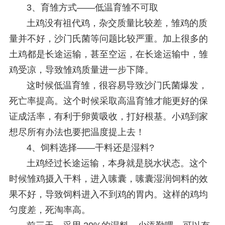
3、
育雏方式——低温育雏不可取
土鸡没有祖代鸡，杂交质量比较差，雏鸡的质
量并不好，沙门氏菌等问题比较严重。加上很多的
土鸡都是长途运输，甚至空运，在长途运输中，雏
鸡受凉，导致雏鸡质量进一步下降。
这时候低温育雏，很容易导致沙门氏菌爆发，
死亡率提高。这个时候采取高温育雏才能更好的保
证成活率，有利于卵黄吸收，打好根基。小鸡到家
想尽所有办法也要把温度提上去！
4、
饲料选择——干料还是湿料?
土鸡经过长途运输，本身就是脱水状态。这个
时候雏鸡摄入干料，进入嗉囊，嗉囊湿润饲料的效
果不好，导致饲料进入不到鸡的胃内。这样的鸡均
匀度差，死淘率高。