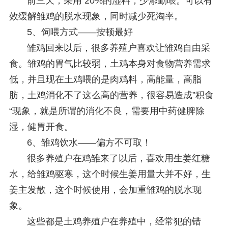
前三天，采用 20%的湿料，少添勤喂。可以有
效缓解雏鸡的脱水现象，同时减少死淘率。
5、
饲喂方式——按顿最好
雏鸡回来以后，很多养殖户喜欢让雏鸡自由采
食。雏鸡的胃气比较弱，土鸡本身对食物营养需求
低，并且现在土鸡喂的是肉鸡料，高能量，高脂
肪，土鸡消化不了这么高的营养，很容易造成”积食
“现象，就是所谓的消化不良，需要用中药健脾除
湿，健胃开食。
6、
雏鸡饮水——偏方不可取！
很多养殖户在鸡雏来了以后，喜欢用生姜红糖
水，给雏鸡驱寒，这个时候生姜用量大并不好，生
姜主发散，这个时候使用，会加重雏鸡的脱水现
象。
这些都是土鸡养殖户在养殖中，经常犯的错