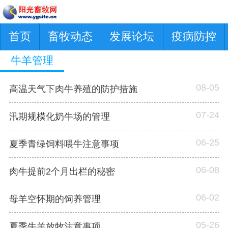
首页
畜牧动态
发展论坛
疫病防控
牛羊管理
08-05
高温天气下肉牛养殖的防护措施
07-24
汛期规模化奶牛场的管理
06-25
夏季青绿饲料喂牛注意事项
06-08
肉牛提前2个月出栏的秘密
06-02
母羊空怀期的饲养管理
05-26
夏季牛羊放牧注意事项