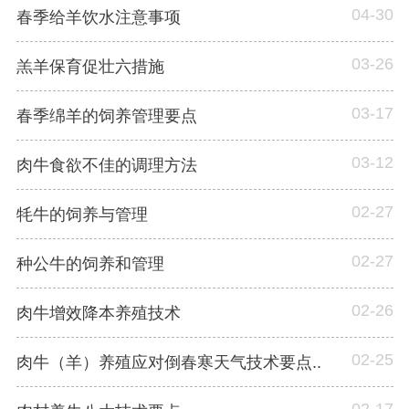
04-30
春季给羊饮水注意事项
03-26
羔羊保育促壮六措施
03-17
春季绵羊的饲养管理要点
03-12
肉牛食欲不佳的调理方法
02-27
牦牛的饲养与管理
02-27
种公牛的饲养和管理
02-26
肉牛增效降本养殖技术
02-25
肉牛（羊）养殖应对倒春寒天气技术要点..
02-17