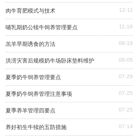
12-11
肉牛育肥模式与技术
11-16
哺乳期奶公犊牛饲养管理要点
09-18
羔羊早期诱食的方法
08-05
洪涝灾害后规模奶牛场卧床垫料维护
07-29
夏季奶牛饲养管理要点
07-25
夏季奶牛饲养管理注意事项
07-25
夏季养羊管理四要点
07-14
养好初生牛犊的五防措施