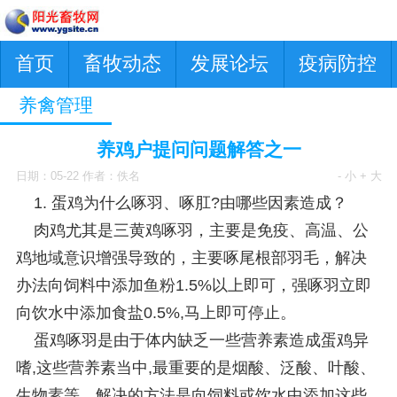
首页
畜牧动态
发展论坛
疫病防控
养禽管理
养鸡户提问问题解答之一
日期：05-22 作者：佚名
- 小
+ 大
1. 蛋鸡为什么啄羽、啄肛?由哪些因素造成？
肉鸡尤其是三黄鸡啄羽，主要是免疫、高温、公
鸡地域意识增强导致的，主要啄尾根部羽毛，解决
办法向饲料中添加鱼粉1.5%以上即可，强啄羽立即
向饮水中添加食盐0.5%,马上即可停止。
蛋鸡啄羽是由于体内缺乏一些营养素造成蛋鸡异
嗜,这些营养素当中,最重要的是烟酸、泛酸、叶酸、
生物素等，解决的方法是向饲料或饮水中添加这些