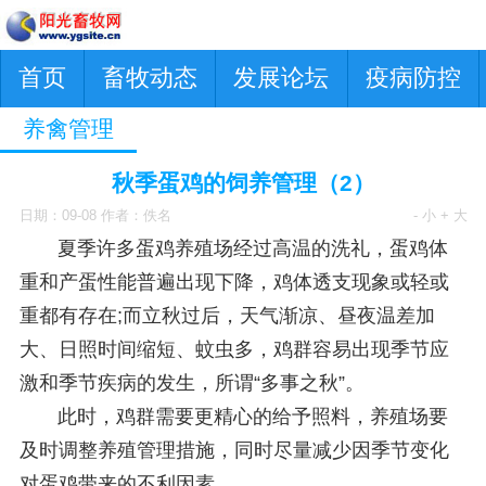
首页
畜牧动态
发展论坛
疫病防控
养禽管理
秋季蛋鸡的饲养管理（2）
日期：09-08 作者：佚名
- 小
+ 大
夏季许多蛋鸡养殖场经过高温的洗礼，蛋鸡体
重和产蛋性能普遍出现下降，鸡体透支现象或轻或
重都有存在;而立秋过后，天气渐凉、昼夜温差加
大、日照时间缩短、蚊虫多，鸡群容易出现季节应
激和季节疾病的发生，所谓“多事之秋”。
此时，鸡群需要更精心的给予照料，养殖场要
及时调整养殖管理措施，同时尽量减少因季节变化
对蛋鸡带来的不利因素。