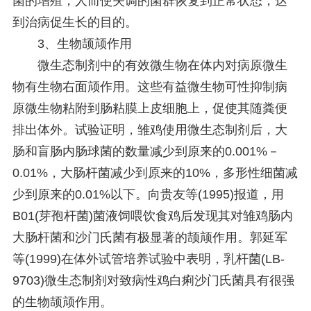
菌的增殖，人而使失调的菌群恢复到正常状态，达
到治病促生长的目的。
3、生物颉颃作用
微生态制剂中的有效微生物在体内对病原微生
物有生物右面颃作用。这些有益微生物可性抑制病
原微生物粘附到肠粘膜上皮细胞上，促使其随粪便
排出体外。试验证明，雏鸡使用微生态制剂后，大
肠和盲肠内肠球菌的数量减少到原来的0.001%－
0.01%，大肠杆菌减少到原来的10%，多形性细菌减
少到原来的0.01%以下。向贵友等(1995)报道，用
B01(芽孢杆菌)菌液饲喂饮食鸡后发现其对雏鸡肠内
大肠杆菌和沙门氏菌有极显著的颉颃作用。郭延军
等(1999)在体外试管培养试验中表明，乳杆菌(LB-
9703)微生态制剂对致病性鸡白痢沙门氏菌具有很强
的生物颉颃作用。