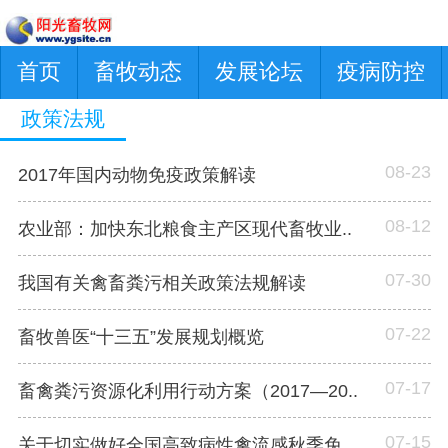
首页
畜牧动态
发展论坛
疫病防控
政策法规
08-23
2017年国内动物免疫政策解读
08-12
农业部：加快东北粮食主产区现代畜牧业..
07-30
我国有关禽畜粪污相关政策法规解读
07-22
畜牧兽医“十三五”发展规划概览
07-17
畜禽粪污资源化利用行动方案（2017—20..
07-15
关于切实做好全国高致病性禽流感秋季免..