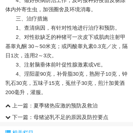
4、做好疾病防治工作，及时接种好疫苗及驱除
体内外寄生虫，加强圈舍及环境消毒。
三、治疗措施
1、查清病因，有针对性地进行治疗和预防。
2、对性欲缺乏的种猪可一次皮下或肌肉注射甲
基睾丸酮 30～50米克；或丙酸睾丸素0.3克／次，隔
日1次，连用2～3次。
3、注射脑垂体前叶促性腺激素或VE。
4、淫阳藿90克，补骨脂30克，熟附子10克，钟
乳石30克，五味子15克，菟丝子30克，煎汁加黄酒
200毫升，灌服。
上一篇：
夏季猪热应激的预防及救治
下一篇：
母猪泌乳不足的原因及防控要点
相关栏目