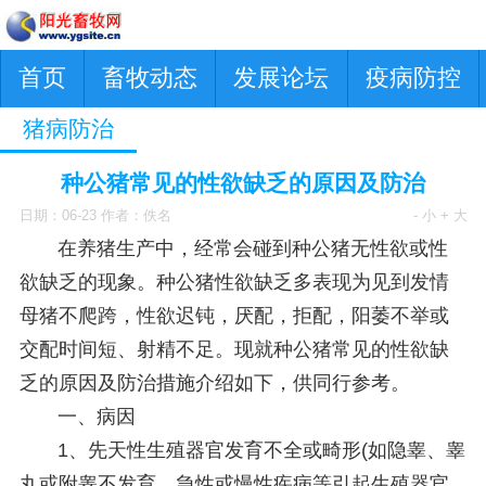
首页
畜牧动态
发展论坛
疫病防控
猪病防治
种公猪常见的性欲缺乏的原因及防治
日期：06-23 作者：佚名
- 小
+ 大
在养猪生产中，经常会碰到种公猪无性欲或性
欲缺乏的现象。种公猪性欲缺乏多表现为见到发情
母猪不爬跨，性欲迟钝，厌配，拒配，阳萎不举或
交配时间短、射精不足。现就种公猪常见的性欲缺
乏的原因及防治措施介绍如下，供同行参考。
一、病因
1、先天性生殖器官发育不全或畸形(如隐睾、睾
丸或附睾不发育、急性或慢性疾病等引起生殖器官