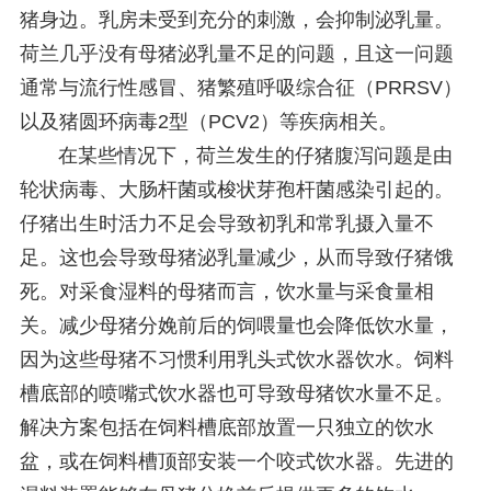
猪身边。乳房未受到充分的刺激，会抑制泌乳量。
荷兰几乎没有母猪泌乳量不足的问题，且这一问题
通常与流行性感冒、猪繁殖呼吸综合征（PRRSV）
以及猪圆环病毒2型（PCV2）等疾病相关。
在某些情况下，荷兰发生的仔猪腹泻问题是由
轮状病毒、大肠杆菌或梭状芽孢杆菌感染引起的。
仔猪出生时活力不足会导致初乳和常乳摄入量不
足。这也会导致母猪泌乳量减少，从而导致仔猪饿
死。对采食湿料的母猪而言，饮水量与采食量相
关。减少母猪分娩前后的饲喂量也会降低饮水量，
因为这些母猪不习惯利用乳头式饮水器饮水。饲料
槽底部的喷嘴式饮水器也可导致母猪饮水量不足。
解决方案包括在饲料槽底部放置一只独立的饮水
盆，或在饲料槽顶部安装一个咬式饮水器。先进的