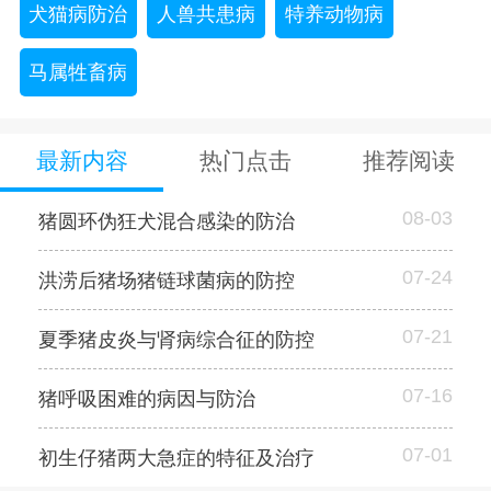
犬猫病防治
人兽共患病
特养动物病
马属牲畜病
最新内容
热门点击
推荐阅读
08-03
猪圆环伪狂犬混合感染的防治
07-24
洪涝后猪场猪链球菌病的防控
07-21
夏季猪皮炎与肾病综合征的防控
07-16
猪呼吸困难的病因与防治
07-01
初生仔猪两大急症的特征及治疗