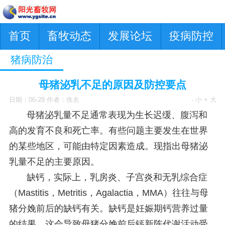
首页
畜牧动态
发展论坛
疫病防控
猪病防治
母猪泌乳不足的原因及防控要点
日期：06-28 作者：佚名
- 小
+ 大
母猪泌乳量不足通常表现为生长迟缓、腹泻和
高的发育不良和死亡率。有些问题主要发生在世界
的某些地区，可能由特定因素造成。现指出母猪泌
乳量不足的主要原因。
缺钙，实际上，乳房炎、子宫炎和无乳综合症
（Mastitis，Metritis，Agalactia，MMA）往往与母
猪分娩前后的缺钙有关。缺钙是妊娠期钙营养过量
的结果，这会导致母猪分娩前后钙新陈代谢活动受