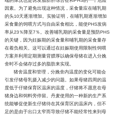
端的体况也是诱发脂肪肝综合征和PHS的一个危险
因素。为了避免出现这种情况，采食量应在哺乳期
的头10天逐渐增加。实验证明，在哺乳期逐渐增加
采食量的饲喂方式与自由采食相比，能使PHS发病
率从23％降至7％。改善哺乳期的采食量是预防PHS
的关键，因为妊娠期的采食量和哺乳期的采食量存
在着负相关。这可以通过在妊娠期使用限制性饲喂
方案并利用定期测量背膘厚以确保母猪在进入分娩
舍时不会储存过多的脂肪来实现。
猪舍温度和管理，分娩舍内温度的变化可能会
引发仔猪母乳摄入减少的问题。如果母猪四周的温
度低于仔猪保育区温床的温度，仔猪将不愿意在母
猪身边和饲料旁停留。丹麦使用的一种新的生产系
统能够促使新生仔猪待在其保育区的温床内，但不
足的是由于出口太窄而导致仔猪不能经常性来到母