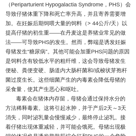
（Periparturient Hypogalactia Syndrome，PHS）会
导致仔猪体重下降和死亡率升高，并且寄养需要增
加。在妊娠后期饲喂大量的饲料（> 44公斤/天）以
提高仔猪的初生重——在丹麦这是养猪业常见的做
法——可导致PHS的发生。然而，弊端是诱发妊娠
母猪发生“糖尿病”。其他可能会加重PHS问题的原因
是饲料含有较低水平的粗纤维，这会导致母猪发生
便秘、粪便变硬、肠道内大肠杆菌和/或梭状芽孢杆
菌过度生长。这些细菌产生的内毒素会降低母猪的
采食量，使其产生恶心和呕吐。
毒素会在猪体内存留，母猪会通过保持水分的
方法稀释毒素。这将引起水肿，并于产后2天～3天
消失，同时泌乳量会慢慢减少，最终停止泌乳。接
着仔猪出现体重减轻，并可能会饿死。母猪出现极