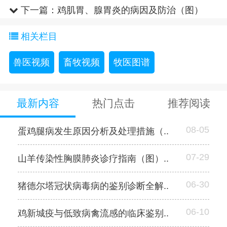
（图）
下一篇：
鸡肌胃、腺胃炎的病因及防治（图）
相关栏目
兽医视频
畜牧视频
牧医图谱
最新内容
热门点击
推荐阅读
08-05
蛋鸡腿病发生原因分析及处理措施（..
07-29
山羊传染性胸膜肺炎诊疗指南（图）..
06-30
猪德尔塔冠状病毒病的鉴别诊断全解..
06-10
鸡新城疫与低致病禽流感的临床鉴别..