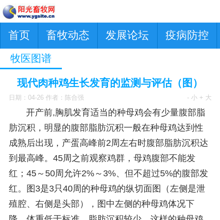
首页
畜牧动态
发展论坛
疫病防控
牧医图谱
现代肉种鸡生长发育的监测与评估（图）
日期：04-26 作者：陈合强
- 小
+ 大
开产前,胸肌发育适当的种母鸡会有少量腹部脂
肪沉积，明显的腹部脂肪沉积一般在种母鸡达到性
成熟后出现，产蛋高峰前2周左右时腹部脂肪沉积达
到最高峰。45周之前观察鸡群，母鸡腹部不能发
红；45～50周允许2%～3%、但不超过5%的腹部发
红。图3是3只40周的种母鸡的纵切面图（左侧是泄
殖腔、右侧是头部），图中左侧的种母鸡体况下
降，体重低于标准，脂肪沉积较少，这样的种母鸡