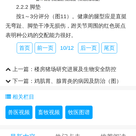
2.2.2 脚垫
按1～3分评分（图11）。健康的腿型应是直挺
无弯趾、脚垫干净无损伤，跗关节周围的红色斑点
表明种公鸡的交配能力很好。
首页
前一页
10/12
后一页
尾页
上一篇：
楼房猪场研究进展及生物安全防控
（图）
下一篇：
鸡肌胃、腺胃炎的病因及防治（图）
相关栏目
兽医视频
畜牧视频
牧医图谱