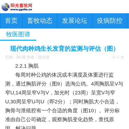
首页
畜牧动态
发展论坛
疫病防控
牧医图谱
现代肉种鸡生长发育的监测与评估（图）
日期：04-26 作者：陈合强
- 小
+ 大
2.2.1 胸肌
每周对种公鸡的体况或丰满度及体重进行监
测，通过胸肌评分（图9）选淘公鸡。4周胸肌呈V与
窄U,14周呈窄V与V，加光时（23周）呈宽V与窄
U,30周呈窄U与U（即2分）；同时胸肌大小合适，
胸骨与泄殖腔有一个合适的角度（图10）。评分标
准由自己公司确定，观察胸肌变化趋势，查找原
因，解决问题。