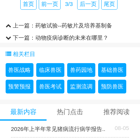
首页
前一页
3/3
后一页
尾页
上一篇：
药敏试验--药敏片及培养基制备
下一篇：
动物疫病诊断的未来在哪里？
相关栏目
兽医战略
临床兽医
兽药园地
基础兽医
预警预报
兽医考试
监测流调
预防兽医
最新内容
热门点击
推荐阅读
08-05
2026年上半年常见猪病流行病学报告..