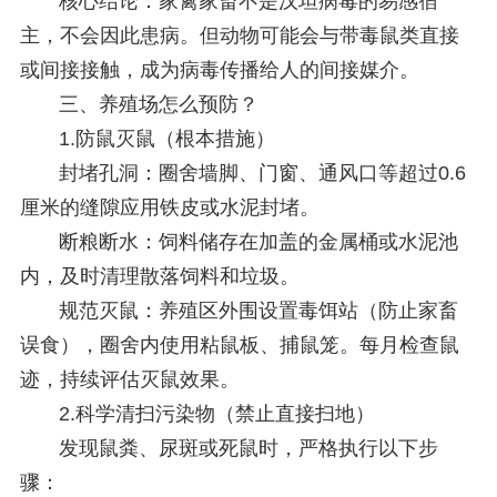
核心结论：家禽家畜不是汉坦病毒的易感宿
主，不会因此患病。但动物可能会与带毒鼠类直接
或间接接触，成为病毒传播给人的间接媒介。
三、养殖场怎么预防？
1.防鼠灭鼠（根本措施）
封堵孔洞：圈舍墙脚、门窗、通风口等超过0.6
厘米的缝隙应用铁皮或水泥封堵。
断粮断水：饲料储存在加盖的金属桶或水泥池
内，及时清理散落饲料和垃圾。
规范灭鼠：养殖区外围设置毒饵站（防止家畜
误食），圈舍内使用粘鼠板、捕鼠笼。每月检查鼠
迹，持续评估灭鼠效果。
2.科学清扫污染物（禁止直接扫地）
发现鼠粪、尿斑或死鼠时，严格执行以下步
骤：