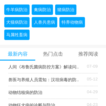
牛羊病防治
禽病防治
猪病防治
犬猫病防治
人兽共患病
特养动物病
马属牲畜病
最新内容
热门点击
推荐阅读
07-09
人间《布鲁氏菌病防控方案》解读问..
05-12
兽医与养殖人员需知：汉坦病毒的防..
04-29
动物结核病的防治
04-23
动物狂犬病的诊断与防治