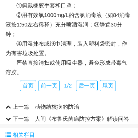
①佩戴橡胶手套和口罩；
②用有效氯1000mg/L的含氯消毒液（如84消毒
液按1:50左右稀释）充分喷洒湿润；③静置30分
钟；
④用湿抹布或纸巾清理，装入塑料袋密封，作
为有害垃圾处置。
严禁直接清扫或使用吸尘器，避免形成带毒气
溶胶。
首页
前一页
1/2
后一页
尾页
上一篇：
动物结核病的防治
下一篇：
人间《布鲁氏菌病防控方案》解读问答
相关栏目