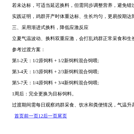
若未达标，可适当延迟换料，但需同步调整营养，避免错
实践证明，鸡群开产时体重达标、生长均匀，更易按期达
三、采用渐进式换料，降低应激反应
立夏气温波动、换料双重应激，会打乱鸡群正常采食和生
参考过渡方案：
第1-2天：1/2原饲料 + 1/2新饲料混合饲喂;
第3-4天：1/3原饲料 + 2/3新饲料混合饲喂;
第5-7天：1/4原饲料 + 3/4新饲料混合饲喂;
1周后：完全更换为目标饲料。
过渡期间需每日观察鸡群采食、饮水和粪便情况，气温升
首页
前一页
1
2
后一页
尾页