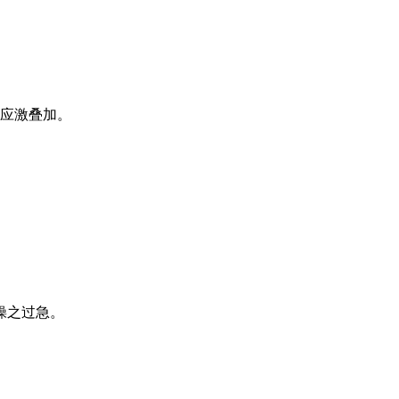
免应激叠加。
操之过急。