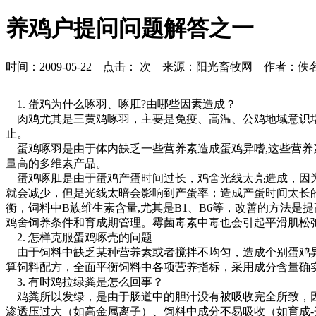
养鸡户提问问题解答之一
时间：2009-05-22 点击：
次 来源：阳光畜牧网 作者：佚
1. 蛋鸡为什么啄羽、啄肛?由哪些因素造成？
肉鸡尤其是三黄鸡啄羽，主要是免疫、高温、公鸡地域意识增强
止。
蛋鸡啄羽是由于体内缺乏一些营养素造成蛋鸡异嗜,这些营养
量高的多维素产品。
蛋鸡啄肛是由于蛋鸡产蛋时间过长，鸡舍光线太亮造成，因为
就会减少，但是光线太暗会影响到产蛋率；造成产蛋时间太长
衡，饲料中B族维生素含量,尤其是B1、B6等，改善的方法
鸡舍饲养条件和育成期管理。霉菌毒素中毒也会引起平滑肌松
2. 怎样克服蛋鸡啄壳的问题
由于饲料中缺乏某种营养素或者搅拌不均匀，造成个别蛋鸡异
算饲料配方，全面平衡饲料中各项营养指标，采用成分含量确
3. 有时鸡拉绿粪是怎么回事？
鸡粪所以发绿，是由于肠道中的胆汁没有被吸收完全所致，因
渗透压过大（如高金属离子）、饲料中成分不易吸收（如育成