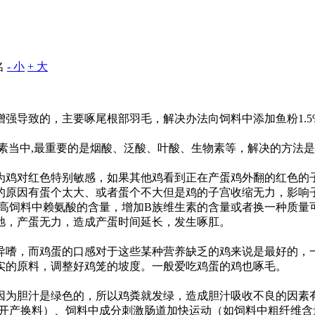
名
- 小
+ 大
导致的，主要啄尾根部羽毛，解决办法向饲料中添加鱼粉1.5%
素当中,最重要的是烟酸、泛酸、叶酸、生物素等，解决的方法
鸡对红色特别敏感，如果其他鸡看到正在产蛋鸡外翻的红色的
的原因有蛋个太大、或者蛋个不大但是鸡的子宫收缩无力，影响
是提高饲料中赖氨酸的含量，增加B族维生素的含量或者换一种质
弛，产蛋无力，造成产蛋时间延长，发生啄肛。
嗜，而鸡蛋的口感对于这些某种营养缺乏的鸡来说是最好的，
实的原料，调整好鸡笼的坡度。一般爱吃鸡蛋的鸡也啄毛。
为胆汁是绿色的，所以鸡粪就发绿，造成胆汁吸收不良的因素
-开产换料）、饲料中成分刺激肠道加快运动（如饲料中粗纤维含