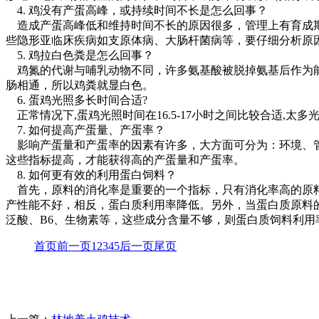
4. 鸡没有产蛋高峰，或持续时间不长是怎么回事？
造成产蛋高峰低和维持时间不长的原因很多，管理上有育成期
些隐形亚临床疾病如支原体病、大肠杆菌病等，要仔细分析原
5. 鸡拉白色粪是怎么回事？
鸡氮的代谢与哺乳动物不同，许多氨基酸被脱掉氨基后作为能
肠相通，所以鸡粪就显白色。
6. 蛋鸡光照多长时间合适?
正常情况下,蛋鸡光照时间在16.5-17小时之间比较合适,太
7. 如何提高产蛋量、产蛋率？
影响产蛋量和产蛋率的因素有许多，大方面可分为：环境、管
这些指标提高，才能获得高的产蛋量和产蛋率。
8. 如何更有效的利用蛋白饲料？
首先，原料的消化率是重要的一个指标，只有消化率高的原料
产性能不好，相反，蛋白质利用率降低。另外，当蛋白质原料
泛酸、B6、生物素等，这些成分含量不够，则蛋白质饲料利
首页
前一页
1
2
3
4
5
后一页
尾页