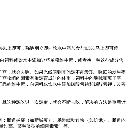
以上即可，强啄羽立即向饮水中添加食盐0.5%,马上即可停
是向饲料或饮水中添加这些单项维生素，或者换一种这些成分含
子宫，就会去啄。如果光线暗到其他鸡不能发现，啄肛的发生率
子宫收缩的因素有蛋鸡育成时的体重，饲料中的酸碱和离子平
量可靠的维生素，向饲料或饮水中添加碳酸氢钠和碳酸氢钾，改善
一旦这种鸡吃过一次鸡蛋，就会不断去吃，解决的方法是重新计
有：肠道炎症（如新城疫）、肠道蠕动过快（如饥饿）、肠道内
量过高、某种类型的细菌毒素）等。