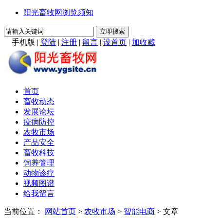
阳光畜牧网浏览须知
手机版
|
登陆
|
注册
|
留言
|
设首页
|
加收藏
首页
畜牧动态
发展论坛
疫病防控
农牧市场
产品安全
畜牧科技
饲养管理
动物诊疗
视频图谱
给我留言
当前位置：
网站首页
>
农牧市场
>
智能电商
> 文章