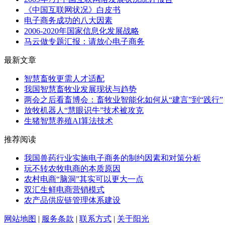
《中国互联网状况》白皮书
电子商务成功的八大因素
2006-2020年国家信息化发展战略
马云做专题汇报：请放心电子商务
最新文章
智慧畜牧更需人才适配
我国智慧畜牧业发展现状与趋势
两会之后看畜博会：畜牧业智能化如何从“建言”到“践行”
放牧机器人“慧眼识牛”技术被攻克
生猪智慧养殖AI算法技术
推荐阅读
我国兽药行业实施电子商务的制约因素和对策分析
玩不转农牧电商的本质原因
农村电商“脑洞”其实可以更大一点
双汇生鲜电商营销模式
农产品供应链管理体系建设
网站地图
|
服务条款
|
联系方式
|
关于阳光