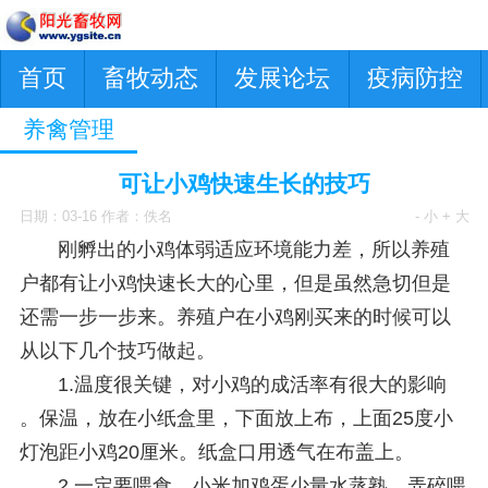
首页
畜牧动态
发展论坛
疫病防控
养禽管理
可让小鸡快速生长的技巧
日期：03-16 作者：佚名
- 小
+ 大
刚孵出的小鸡体弱适应环境能力差，所以养殖
户都有让小鸡快速长大的心里，但是虽然急切但是
还需一步一步来。养殖户在小鸡刚买来的时候可以
从以下几个技巧做起。
1.温度很关键，对小鸡的成活率有很大的影响
。保温，放在小纸盒里，下面放上布，上面25度小
灯泡距小鸡20厘米。纸盒口用透气在布盖上。
2.一定要喂食，小米加鸡蛋少量水蒸熟，弄碎喂