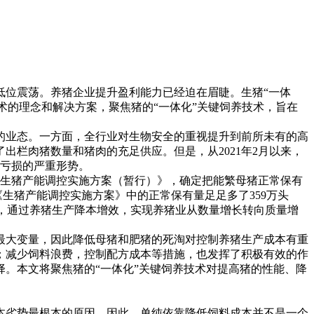
低位震荡。养猪企业提升盈利能力已经迫在眉睫。生猪“一体
术的理念和解决方案，聚焦猪的“一体化”关键饲养技术，旨在
。
业的业态。一方面，全行业对生物安全的重视提升到前所未有的高
栏肉猪数量和猪肉的充足供应。但是，从2021年2月以来，
业亏损的严重形势。
布《生猪产能调控实施方案（暂行）》，确定把能繁母猪正常保有
较《生猪产能调控实施方案》中的正常保有量足足多了359万头
因此，通过养猪生产降本增效，实现养猪业从数量增长转向质量增
最大变量，因此降低母猪和肥猪的死淘对控制养猪生产成本有重
；减少饲料浪费，控制配方成本等措施，也发挥了积极有效的作
。本文将聚焦猪的“一体化”关键饲养技术对提高猪的性能、降
本劣势最根本的原因。因此，单纯依靠降低饲料成本并不是一个