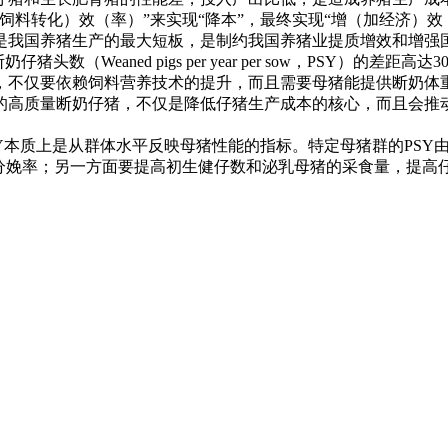
饲料转化）效（率）”来实现“降本”，最终实现“增（加经济）效
是我国养猪生产的最大短板，是制约我国养猪业提质增效和增强
（Weaned pigs per year per sow，PSY）的差
养降本，不仅要依赖饲料营养技术的提升，而且需要母猪能提供断奶
的高质量断奶仔猪，不仅是降低仔猪生产成本的核心，而且会推
SY本质上是从群体水平反映母猪性能的指标。特定母猪群的PS
的分娩率；另一方面要提高初生健仔数和泌乳母猪的采食量，提高