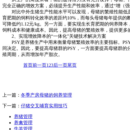
完全正确的增效方案，必须提升生产性能和效率，通过“增（强
对比中外生猪生产性能水平可以发现，母猪的繁殖性能低
育肥期的饲料转化效率的差距约10%，而每头母猪每年提供的断奶仔猪头数
可降低约1.12元/kg。另一方面，要实现生长育肥期的饲
饲料成本和健康成本。因此，提高母猪的繁殖效率，提供更多
2、
实现增效降本的“一体化”
关键技术解决方案
PSY是养猪生产中用来衡量母猪繁殖效率的主要指标。P
同决定。因此，要提高母猪群的PSY，一方面要提高母猪群
殖周期，从而增加年产胎次。
首页
前一页
1
2
3
后一页
尾页
上一篇：
冬季产房母猪的饲养管理
下一篇：
仔猪交叉哺育实用技巧
养猪管理
养禽管理
牛羊管理