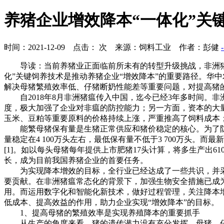
养猪企业增效降本“一体化”关
时间：2021-12-09 点击：
次 来源：饲料工业 作者：彭健
导读：当前养猪业正面临前所未有的转型升级挑战，非洲
化”关键饲养技术是推动养猪企业“增效降本”的重要路径。华
解决母猪繁殖效率低、仔猪断奶性能差等重要问题，对提高猪的
自2018年8月非洲猪瘟传入中国，迄今已经3年多时间
度，极大加强了企业对非瘟的防控能力；另一方面，资本的大量
玉米、豆粕等重要原料的价格持续上涨，严重推高了饲料成本
能繁母猪保有量是生猪正常供应和猪价稳定的核心。为了防
量稳定在4 100万头左右，最低保有量不低于3 700万头。
[1]。如以每头母猪每年提供上市肥猪17头计算，将多生产出
长，成为目前我国养猪企业的首要任务。
为实现降本增效的目标，全行业已经达成了一些共识，并
要贡献。在非洲猪瘟常态化的背景下，加强生物安全措施已成
用。而运用数字化和智能化新技术，做好过程管理，关注降本
低成本、提高效益的作用，助力企业实现“增效降本”的目标。
1、
提高母猪的繁殖效率
是实现养殖降本的重要抓手
从生产的角度来看，猪的遗传潜力没有充分发挥，母猪、