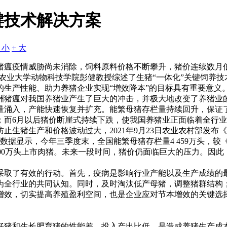
键技术解决方案
- 小
+ 大
猪瘟疫情威胁尚未消除，饲料原料价格不断攀升，猪价连续数月
中农业大学动物科技学院彭健教授综述了生猪“一体化”关键饲养技
生产性能、助力养猪企业实现“增效降本”的目标具有重要意义
。非洲猪瘟对我国养猪业产生了巨大的冲击，并极大地改变了养猪
涌入，产能快速恢复并扩充。能繁母猪存栏量持续回升，保证了出
；而6月以后猪价断崖式持续下跌，使我国养猪业正面临着全行
止生猪生产和价格波动过大，2021年9月23日农业农村部发
而最新数据显示，今年三季度末，全国能繁母猪存栏量4 459万头，
6100万头上市肉猪。未来一段时间，猪价仍面临巨大的压力。
采取了有效的行动。首先，疫病是影响行业产能以及生产成绩的
为全行业的共同认知。同时，及时淘汰低产母猪，调整猪群结构
增效，切实提高养殖盈利空间，也是企业应对节本增效的关键选择
仔猪和生长肥育猪的性能差，投入产出比低，是造成养猪生产成