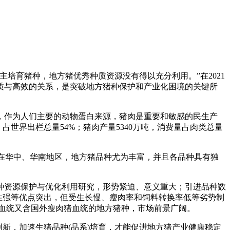
培育猪种，地方猪优秀种质资源没有得以充分利用。”在2021
质与高效的关系，是突破地方猪种保护和产业化困境的关键所
，作为人们主要的动物蛋白来源，猪肉是重要和敏感的民生产
占世界出栏总量54%；猪肉产量5340万吨，消费量占肉类总量
种。在华中、华南地区，地方猪品种尤为丰富，并且各品种具有独
种资源保护与优化利用研究，形势紧迫、意义重大；引进品种数
性强等优点突出，但受生长慢、瘦肉率和饲料转换率低等劣势制
猪血统又含国外瘦肉猪血统的地方猪种，市场前景广阔。
新，加速生猪品种(品系)培育，才能促进地方猪产业健康稳定