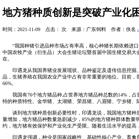
地方猪种质创新是突破产业化
时间：2021-11-09 点击：
次 来源：广东饲料 作者：佚名
“我国种猪引进品种市场占有率高，核心种猪长期依赖进口
中国农牧产业（衍生品）大会生猪论坛暨首届中国生猪交易大
在。
印遇龙从我国养猪业发展现状、品种鉴定及遗传信息挖掘
品，生猪养殖在我国农业产业中占有非常重要的地位。目前，我国生
66%。
我国有76个地方猪品种,占世界地方猪品种总数的14%，
特的种质特性。金华猪、太湖猪、荣昌猪、八眉猪、宁乡猪、陆
谈到地方猪种质创新必要性时，印遇龙说，我国地方猪种
量增加，地方猪品种数量急剧减少，85%的地方猪种群体数
约，地方猪有效保护和产业化生产受限。随着生活水平的提高，
印遇龙强调，种业是国家战略性、基础性核心产业。畜禽良