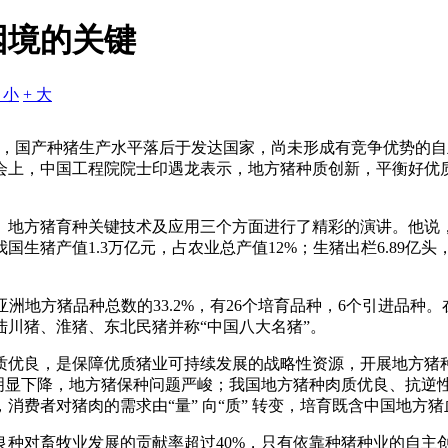
困境的关键
- 小
+ 大
，国产种猪生产水平落后于发达国家，尚未形成有竞争优势的自主
会上，中国工程院院士印遇龙表示，地方猪种质创新，平衡好优
、地方猪育种关键技术及应用三个方面进行了精彩的演讲。他说
猪产值1.3万亿元，占农业总产值12%；生猪出栏6.89亿头，
占亚洲地方猪品种总数的33.2%，有26个培育品种，6个引进品
川猪、淮猪、东北民猪并称“中国八大名猪”。
质优良，是保障优质猪业可持续发展的战略性资源，开展地方猪
量明显下降，地方猪保种问题严峻；我国地方猪种肉质优良、抗逆
消费者对猪肉的需求由“量” 向“质” 转变，培育既含中国地方
种对畜牧业发展的贡献率超过40%，只有依靠种猪种业的自主创