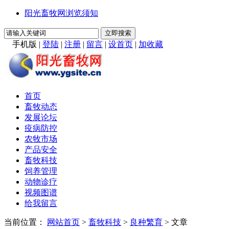
阳光畜牧网浏览须知
手机版
|
登陆
|
注册
|
留言
|
设首页
|
加收藏
首页
畜牧动态
发展论坛
疫病防控
农牧市场
产品安全
畜牧科技
饲养管理
动物诊疗
视频图谱
给我留言
当前位置：
网站首页
>
畜牧科技
>
良种繁育
> 文章