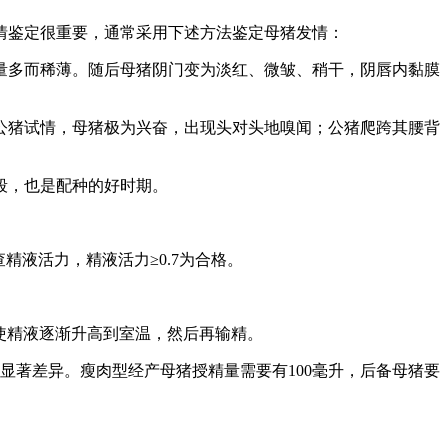
情鉴定很重要，通常采用下述方法鉴定母猪发情：
量多而稀薄。随后母猪阴门变为淡红、微皱、稍干，阴唇内黏膜
公猪试情，母猪极为兴奋，出现头对头地嗅闻；公猪爬跨其腰背
段，也是配种的好时期。
精液活力，精液活力≥0.7为合格。
使精液逐渐升高到室温，然后再输精。
有显著差异。瘦肉型经产母猪授精量需要有100毫升，后备母猪要