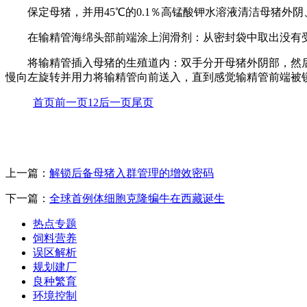
保定母猪，并用45℃的0.1％高锰酸钾水溶液清洁母猪
在输精管海绵头部前端涂上润滑剂：从密封袋中取出没有受
将输精管插入母猪的生殖道内：双手分开母猪外阴部，然后
慢向左旋转并用力将输精管向前送入，直到感觉输精管前端被
首页
前一页
1
2
后一页
尾页
上一篇：
解锁后备母猪入群管理的增效密码
下一篇：
全球首例体细胞克隆犏牛在西藏诞生
热点专题
饲料营养
误区解析
规划建厂
良种繁育
环境控制