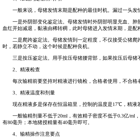
一般来说，母猪发情末期是配种的最佳时机。漏过一头发
一是外阴部变化鉴定法。母猪发情时外阴部明显充血、肿
血红开始减退，黏液由稀转稠，此时母猪进入发情末期，是配
二是爬跨鉴定法。母猪发情到一定程度，不仅接受公猪爬
时，若静立不动，这个时候是配种良机。
三是按压鉴定法。用手按压母猪腰背部，如果按压后母猪
2、
精液检查
每次输精前要坚持对精液进行镜检，合格者使用，不合格者丢
3、
精液温度和剂量
现在精液多是保存在恒温箱里，控制的温度是17℃，精
一般输精剂量不低于20ml，有效精子密度不低于0.3亿
有80毫升；本地猪授精量有40毫升即可。
4、
输精操作注意要点