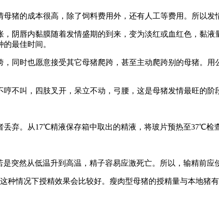
情母猪的成本很高，除了饲料费用外，还有人工等费用。所以发
胀，阴唇内黏膜随着发情盛期的到来，变为淡红或血红色，黏液
种的最佳时间。
跨，同时也愿意接受其它母猪爬跨，甚至主动爬跨别的母猪。用
不哼不叫，四肢叉开，呆立不动，弓腰，这是母猪发情最旺的阶
弃。从17℃精液保存箱中取出的精液，将玻片预热至37℃检查
液若是突然从低温升到高温，精子容易应激死亡。所以，输精前应
/ml，这种情况下授精效果会比较好。瘦肉型母猪的授精量与本地猪