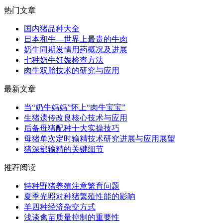
热门文章
国内猪品种大全
日本和牛—世界上最贵的牛肉
奶牛同期发情用药概况及进展
七种奶牛妊娠检查方法
肉牛双胎技术的研究与应用
最新文章
当“奶牛妈妈”怀上“肉牛宝宝”
生猪遗传改良核心技术与应用
后备母猪配种十大实操技巧
母猪单次定时输精技术研究进展与应用展望
猪深部输精的关键细节
推荐阅读
特种野猪养殖注意繁育问题
夏季光照对种猪繁殖性能的影响
羊四种经济杂交方式
浅谈禽苗质量控制的重要性