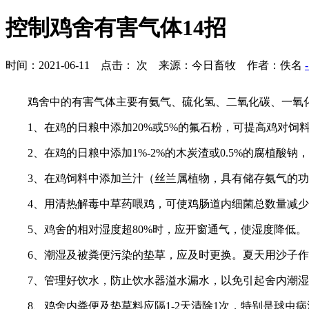
控制鸡舍有害气体14招
时间：2021-06-11 点击：
次 来源：今日畜牧 作者：佚名
鸡舍中的有害气体主要有氨气、硫化氢、二氧化碳、一氧
1、在鸡的日粮中添加20%或5%的氟石粉，可提高鸡对
2、在鸡的日粮中添加1%-2%的木炭渣或0.5%的腐植酸
3、在鸡饲料中添加兰汁（丝兰属植物，具有储存氨气的
4、用清热解毒中草药喂鸡，可使鸡肠道内细菌总数量减少，
5、鸡舍的相对湿度超80%时，应开窗通气，使湿度降低。
6、潮湿及被粪便污染的垫草，应及时更换。夏天用沙子
7、管理好饮水，防止饮水器溢水漏水，以免引起舍内潮
8、鸡舍内粪便及垫草料应隔1-2天清除1次，特别是球虫