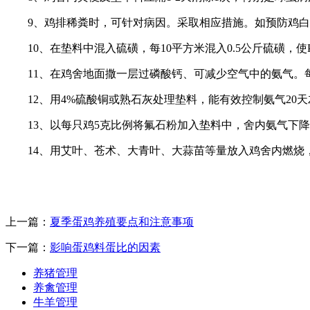
9、鸡排稀粪时，可针对病因。采取相应措施。如预防鸡
10、在垫料中混入硫磺，每10平方米混入0.5公斤硫磺，
11、在鸡舍地面撒一层过磷酸钙、可减少空气中的氨气。每5
12、用4%硫酸铜或熟石灰处理垫料，能有效控制氨气20天
13、以每只鸡5克比例将氟石粉加入垫料中，舍内氨气下降3
14、用艾叶、苍术、大青叶、大蒜苗等量放入鸡舍内燃烧
上一篇：
夏季蛋鸡养殖要点和注意事项
下一篇：
影响蛋鸡料蛋比的因素
养猪管理
养禽管理
牛羊管理