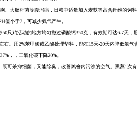
白痢、大肠杆菌等腹泻病，日粮中适量加入麦麸等富含纤维的饲
使PH值小于7，可减少氨气产生。
0只鸡活动的地方均匀撒过磷酸钙350克，有效期可达6-7天，肥
左右。用2%苯甲酸或乙酸处理垫料，能在15天-20天内降低氨气
7%，，二氧化碳下降20%。
，既可杀抑细菌，又能除臭，改善鸡舍内污浊的空气。熏蒸1次有