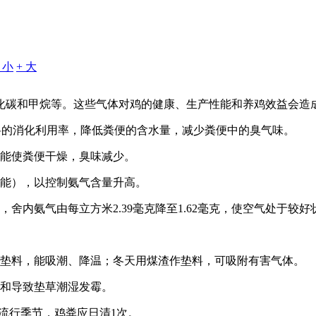
- 小
+ 大
化碳和甲烷等。这些气体对鸡的健康、生产性能和养鸡效益会造
饲料的消化利用率，降低粪便的含水量，减少粪便中的臭气味。
钠，能使粪便干燥，臭味减少。
功能），以控制氨气含量升高。
舍内氨气由每立方米2.39毫克降至1.62毫克，使空气处于较好
作垫料，能吸潮、降温；冬天用煤渣作垫料，可吸附有害气体。
湿和导致垫草潮湿发霉。
病流行季节，鸡粪应日清1次。