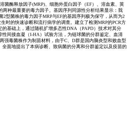
酶释放因子(MRP)、细胞外蛋白因子（EF）、溶血素、荚
2型的两种最重要的毒力因子。基因序列同源性分析结果显示：我
菌2型菌株的毒力因子MRP与EF的基因序列极为保守，从而为2
发生时的快速诊断和流行病学的调查。建立了检测MRP的PCR方
的基础上，通过随机扩增多态性DNA（PAPD）技术对其分
性间接血凝（I-HA）试验方法，为链球菌的分群鉴定、血清
两强毒菌株作为制苗材料，由于C、D群是国内脑炎型和败血型
、全面地提出了本病诊断、致病菌的分离和分群鉴定以及疫苗的