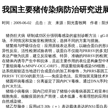
我国主要猪传染病防治研究进
时间：2009-06-02 点击：
次 来源：阳光畜牧网 作者：阳
猪伪狂犬病 研制成功区分强弱毒感染的鉴别诊断方法：gG-EKIS
场、不同情况和实验室检测情况，选择不同的方案与措施。
猪繁殖与呼吸综合症：应用原核表达系统，以融合蛋白的形式高
异性反应。活性检测试验表明，该蛋白不仅能与PRRSV的多
表达产物为抗原，建立反应敏感、特异、准确的PBRSV的检测方
在猪体内诱导产生中和抗体，且起主要作用的表位是构象型中和表
了重组病毒AcMNPV-OCC-ORF5，用该重组病毒感染Sf
达系统能较适当地进行合成蛋白的加工和修饰，为PRRS基因
PRRSV TCID50的新方法——免疫染色法。应用蚀斑克
猪圆环病毒感染：分离鉴定了国内PCV毒株。通过DNA序列
合PCR方法。
猪细小病毒病：国内已经开始了猪细小病毒病基因工程亚单位疫
细胞免疫。核酸疫苗的生产简便，成本低廉，有着理想的应用前景
自然感染猪。
猪乙型脑炎：应用pET-30b（＋）表达载体表达的NS1蛋