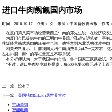
进口牛肉觊觎国内市场
时间：2010-10-17 点击：
次 来源：中国畜牧兽医报 作者
在厦门第八菜市场经营新西兰牛肉的郑先生说，在经济较发达
为厦门市民提供牛肉的三明肉牛养殖户孔超告诉笔者，事实上
莲坂经营韩式烤肉的庄先生也说，他特意到东北选购优质牛肉
相关资料显示，目前我国人均牛肉消费量为4.7千克左右，这
左右徘徊，而牛的存栏量更是不容乐观。
有分析师认为，对于我国牛肉市场，多个国家正跃跃欲试。不
“不过，进口牛肉毕竟价格昂贵，每500克要50多元甚至上
上一篇：没有了
下一篇：
美国猪肉出口仍居世界首位
市场营销
智能电商