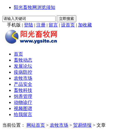
阳光畜牧网浏览须知
手机版
|
登陆
|
注册
|
留言
|
设首页
|
加收藏
首页
畜牧动态
发展论坛
疫病防控
农牧市场
产品安全
畜牧科技
饲养管理
动物诊疗
视频图谱
给我留言
当前位置：
网站首页
>
农牧市场
>
贸易情报
> 文章