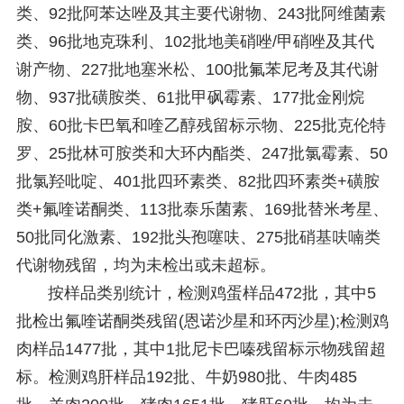
类、92批阿苯达唑及其主要代谢物、243批阿维菌素
类、96批地克珠利、102批地美硝唑/甲硝唑及其代
谢产物、227批地塞米松、100批氟苯尼考及其代谢
物、937批磺胺类、61批甲砜霉素、177批金刚烷
胺、60批卡巴氧和喹乙醇残留标示物、225批克伦特
罗、25批林可胺类和大环内酯类、247批氯霉素、50
批氯羟吡啶、401批四环素类、82批四环素类+磺胺
类+氟喹诺酮类、113批泰乐菌素、169批替米考星、
50批同化激素、192批头孢噻呋、275批硝基呋喃类
代谢物残留，均为未检出或未超标。
按样品类别统计，检测鸡蛋样品472批，其中5
批检出氟喹诺酮类残留(恩诺沙星和环丙沙星);检测鸡
肉样品1477批，其中1批尼卡巴嗪残留标示物残留超
标。检测鸡肝样品192批、牛奶980批、牛肉485