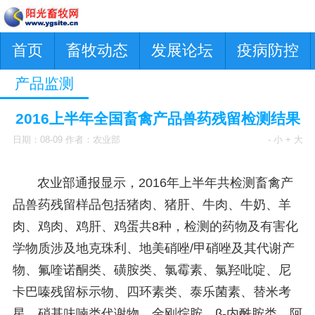
首页
畜牧动态
发展论坛
疫病防控
产品监测
2016上半年全国畜禽产品兽药残留检测结果
日期：08-09 作者：农业部
- 小
+ 大
农业部通报显示，2016年上半年共检测畜禽产
品兽药残留样品包括猪肉、猪肝、牛肉、牛奶、羊
肉、鸡肉、鸡肝、鸡蛋共8种，检测的药物及有害化
学物质涉及地克珠利、地美硝唑/甲硝唑及其代谢产
物、氟喹诺酮类、磺胺类、氯霉素、氯羟吡啶、尼
卡巴嗪残留标示物、四环素类、泰乐菌素、替米考
星、硝基呋喃类代谢物、金刚烷胺、β-内酰胺类、阿