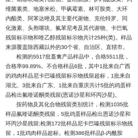
维菌素类、地塞米松、甲砜霉素、林可胺类、大环
内酯类、阿苯达唑及其主要代谢物、克伦特罗、同
化激素、头孢噻呋、氟苯尼考及其代谢物、卡巴氧
残留标示物和喹乙醇残留标示物共计25种(类)。样品
来源覆盖除西藏以外的30个省、自治区、直辖市。
检测的5517批畜禽产品样品中，合格5511批，
合格率99.89%。不合格样品6批，其中1批来自广西
的鸡肉样品尼卡巴嗪残留标示物残留超标，1批来自
湖北、3批来自广东、1批来自重庆共计5批的鸡蛋样
品检出氟喹诺酮类残留(恩诺沙星和环丙沙星)。
按药物及其化合物残留类别统计，检测1035批
样品氟喹诺酮类残留，5批鸡蛋样品检出恩诺沙星和
环丙沙星残留;检测172批样品尼卡巴嗪残留标示物残
留，1批鸡肉样品超标。检测386批样品β-内酰胺