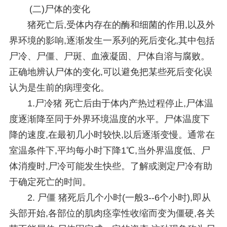
(二)尸体的变化
猪死亡后,受体内存在的酶和细菌的作用,以及外
界环境的影响,逐渐发生一系列的死后变化,其中包括
尸冷、尸僵、尸斑、血液凝固、尸体自溶与腐败。
正确地辨认尸体的变化,可以避免把某些死后变化误
认为是生前的病理变化。
1.尸冷猪 死亡后由于体内产热过程停止,尸体温
度逐渐降至同于外界环境温度的水平。尸体温度下
降的速度,在最初几小时较快,以后逐渐变慢。通常在
室温条件下,平均每小时下降1℃,当外界温度低、尸
体消瘦时,尸冷可能发生快些。了解或测定尸冷有助
于确定死亡的时间。
2. 尸僵 猪死后几个小时(一般3--6个小时),即从
头部开始,各部位的肌肉痉挛性收缩而变为僵硬,各关