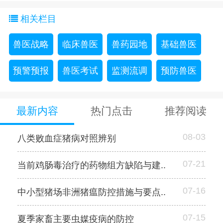
相关栏目
兽医战略
临床兽医
兽药园地
基础兽医
预警预报
兽医考试
监测流调
预防兽医
最新内容
热门点击
推荐阅读
08-03
八类败血症猪病对照辨别
07-21
当前鸡肠毒治疗的药物组方缺陷与建..
07-16
中小型猪场非洲猪瘟防控措施与要点..
07-15
夏季家畜主要虫媒疫病的防控