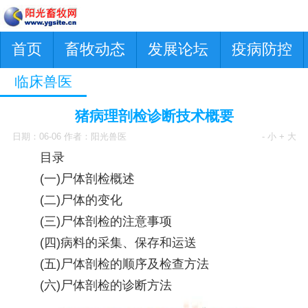
首页
畜牧动态
发展论坛
疫病防控
临床兽医
猪病理剖检诊断技术概要
日期：06-06 作者：阳光兽医
- 小
+ 大
目录
(一)尸体剖检概述
(二)尸体的变化
(三)尸体剖检的注意事项
(四)病料的采集、保存和运送
(五)尸体剖检的顺序及检查方法
(六)尸体剖检的诊断方法