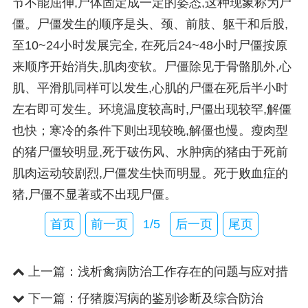
节不能屈伸,尸体固定成一定的姿态,这种现象称为尸
僵。尸僵发生的顺序是头、颈、前肢、躯干和后股,
至10~24小时发展完全, 在死后24~48小时尸僵按原
来顺序开始消失,肌肉变软。尸僵除见于骨骼肌外,心
肌、平滑肌同样可以发生,心肌的尸僵在死后半小时
左右即可发生。环境温度较高时,尸僵出现较罕,解僵
也快；寒冷的条件下则出现较晚,解僵也慢。瘦肉型
的猪尸僵较明显,死于破伤风、水肿病的猪由于死前
肌肉运动较剧烈,尸僵发生快而明显。死于败血症的
猪,尸僵不显著或不出现尸僵。
首页
前一页
1/5
后一页
尾页
上一篇：
浅析禽病防治工作存在的问题与应对措
施
下一篇：
仔猪腹泻病的鉴别诊断及综合防治