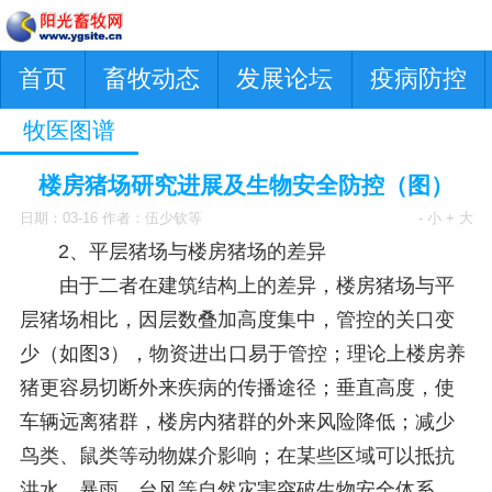
首页
畜牧动态
发展论坛
疫病防控
牧医图谱
楼房猪场研究进展及生物安全防控（图）
日期：03-16 作者：伍少钦等
- 小
+ 大
2、平层猪场与楼房猪场的差异
由于二者在建筑结构上的差异，楼房猪场与平
层猪场相比，因层数叠加高度集中，管控的关口变
少（如图3），物资进出口易于管控；理论上楼房养
猪更容易切断外来疾病的传播途径；垂直高度，使
车辆远离猪群，楼房内猪群的外来风险降低；减少
鸟类、鼠类等动物媒介影响；在某些区域可以抵抗
洪水、暴雨、台风等自然灾害突破生物安全体系。