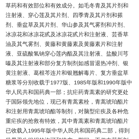
草药和有效部位和有效成分。如毛冬青及其片剂和
注射液、穿心莲及其片剂、四季青及其片剂和搽
剂、垂盆草及其片剂、华山参及其气雾剂和片剂、
冰凉花和冰凉花甙及冰凉花甙片和注射液、芸香草
油及其气雾剂、黄藤和黄藤素及黄藤素片和注射
液、亚硫酸氢钠穿心莲内酯及其注射液、盐酸川芎
嗪及其注射液和部分复方制剂如感冒退热冲剂、银
黄注射液、葛根芩连片和银翘解毒片、复方垂盆草
糖浆等分别收载于1977版、1985年版和1990年版中
华人民共和国药典一部；抗疟药青蒿素的研究更处
于国际领先地位，现已有青蒿素栓，青蒿琥珀酯片
和注射用青蒿琥珀酯等制剂，对脑型疟疾及各种危
重疟疾的抢救有特效，其中青蒿素和青蒿琥珀酯片
已收载入1995年版中华人民共和国药典二部，得到