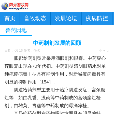
首页
畜牧动态
发展论坛
疫病防控
兽药园地
中药制剂发展的回顾
日期：06-16 作者：佚名
- 小
+ 大
眼部给药剂型常采用滴眼剂和眼膏。中药穿心
莲眼膏出现在70年代初。中药剂型清明眼药水对单
纯疱疹病毒Ⅰ型具有抑制作用，对新城疫病毒具有
明显的抑制作用［154］。
阴道给药剂型主要用于治疗阴道炎症、宫颈糜
烂等，如由乳香、没药等中药制成的宫颈糜烂栓
剂，由雄黄、青黛等中药制成的霉滴净栓。
直肠给药剂型在药物吸收方面具有明显的特