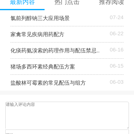
最新内容
热门点击
推荐阅读
07-24
氯前列醇钠三大应用场景
06-22
家禽常见疾病用药配方
06-16
化痰药氨溴索的药理作用与配伍禁忌..
06-15
猪场多西环素经典配伍方案
06-03
盐酸林可霉素的常见配伍与组方