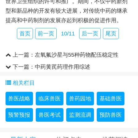
世界卫生组织的许可和推广。期间，不仅中药新剂
型和新品种的开发有较大进展，对传统中药的继承
提高和中药制剂的发展亦起到积极的促进作用。
首页
前一页
10/11
后一页
尾页
上一篇：
左氧氟沙星与55种药物配伍稳定性
下一篇：
中药黄芪药理作用综述
相关栏目
兽医战略
临床兽医
兽药园地
基础兽医
预警预报
兽医考试
监测流调
预防兽医