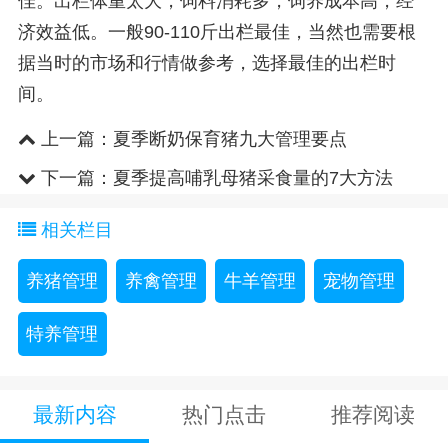
佳。出栏体重太大，饲料消耗多，饲养成本高，经
济效益低。一般90-110斤出栏最佳，当然也需要根
据当时的市场和行情做参考，选择最佳的出栏时
间。
上一篇：
夏季断奶保育猪九大管理要点
下一篇：
夏季提高哺乳母猪采食量的7大方法
相关栏目
养猪管理
养禽管理
牛羊管理
宠物管理
特养管理
最新内容
热门点击
推荐阅读