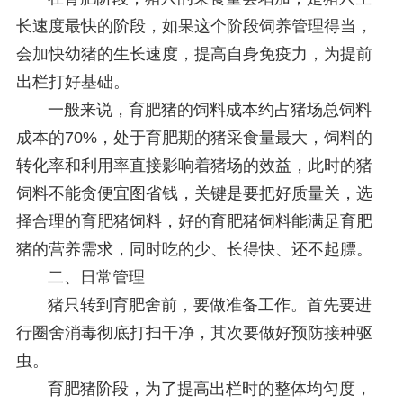
长速度最快的阶段，如果这个阶段饲养管理得当，
会加快幼猪的生长速度，提高自身免疫力，为提前
出栏打好基础。
一般来说，育肥猪的饲料成本约占猪场总饲料
成本的70%，处于育肥期的猪采食量最大，饲料的
转化率和利用率直接影响着猪场的效益，此时的猪
饲料不能贪便宜图省钱，关键是要把好质量关，选
择合理的育肥猪饲料，好的育肥猪饲料能满足育肥
猪的营养需求，同时吃的少、长得快、还不起膘。
二、日常管理
猪只转到育肥舍前，要做准备工作。首先要进
行圈舍消毒彻底打扫干净，其次要做好预防接种驱
虫。
育肥猪阶段，为了提高出栏时的整体均匀度，