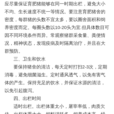
应尽量保证育肥猪能够在同一时期出栏，避免大小
不均、生长速度不统一等情况。要注意育肥猪舍的
密度，每群猪的头数不宜太多，要以圈舍面积和饲
养密度而定。每圈头数以10-20头为宜.但具体数目可
因不同环境条件而异。常观察猪群采食量、粪便情
况，精神状态，发现疫病及时隔离治疗，并且在大
群预防。
三、卫生和饮水
要保持猪舍的清洁，每天定时打扫2-3次，定期
消毒，避免细菌滋生。定时通风透气，以免有害气
体的产生。保持充足的饮水，并保证水源的清洁，
以免引起腹泻。
四、出栏时间
适时出栏。出栏体重太小，屠宰率低，肉质欠