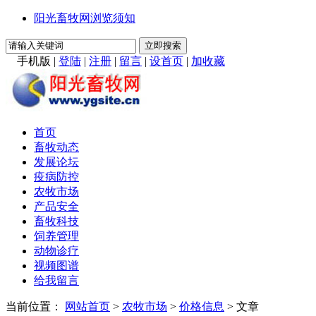
阳光畜牧网浏览须知
手机版
|
登陆
|
注册
|
留言
|
设首页
|
加收藏
首页
畜牧动态
发展论坛
疫病防控
农牧市场
产品安全
畜牧科技
饲养管理
动物诊疗
视频图谱
给我留言
当前位置：
网站首页
>
农牧市场
>
价格信息
> 文章