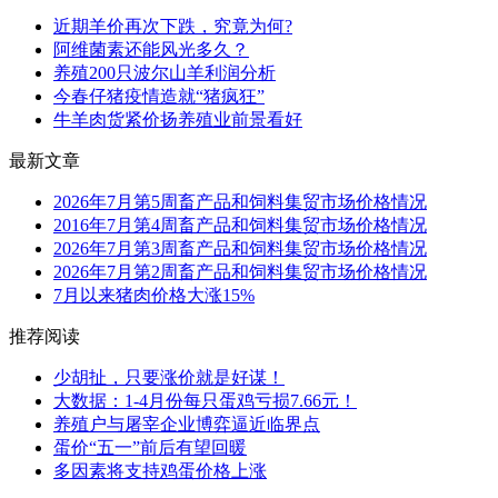
近期羊价再次下跌，究竟为何?
阿维菌素还能风光多久？
养殖200只波尔山羊利润分析
今春仔猪疫情造就“猪疯狂”
牛羊肉货紧价扬养殖业前景看好
最新文章
2026年7月第5周畜产品和饲料集贸市场价格情况
2016年7月第4周畜产品和饲料集贸市场价格情况
2026年7月第3周畜产品和饲料集贸市场价格情况
2026年7月第2周畜产品和饲料集贸市场价格情况
7月以来猪肉价格大涨15%
推荐阅读
少胡扯，只要涨价就是好谋！
大数据：1-4月份每只蛋鸡亏损7.66元！
养殖户与屠宰企业博弈逼近临界点
蛋价“五一”前后有望回暖
多因素将支持鸡蛋价格上涨