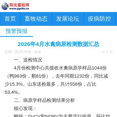
首页
畜牧动态
发展论坛
疫病防控
预警预报
2026年4月水禽病原检测数据汇总
日期：05-25 作者：佚名
- 小
+ 大
一、送检情况
4月份检测中心共接收水禽病原学样品1044份
（鸭963份，鹅81份），去年同期1232份，同比减
少15.3%。山东送检最多，共计558份，占比
53.4%。
二、病原学样品检测结果分析
核心发现：
鸭病：DuCV和NDRV为主要流行病原，环比均